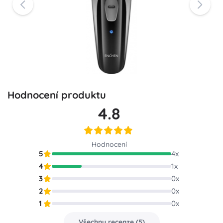
Hodnocení produktu
4.8
Hodnocení
5
4
x
4
1
x
3
0
x
2
0
x
1
0
x
Všechny recenze
(
5
)