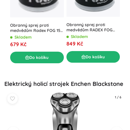
Obranný sprej proti
Obranný sprej proti
medvědům RADEX FOG
medvědům Radex FOG 150
250 ml
ml
Skladem
Skladem
849 Kč
679 Kč
Do košíku
Do košíku
Elektrický holicí strojek Enchen Blackstone
1
/
6