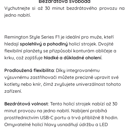
Bezdrátová svoboda
Vychutnejte si až 30 minut bezdrátového provozu na
jedno nabití.
Remington Style Series F1 je ideální pro muže, kteří
hledají
spolehlivý a pohodlný
holicí strojek. Dvojité
flexibilní planžety se přizpůsobí konturám obličeje a
krku, což zajišťuje
hladké a důkladné oholení
.
Prodloužená flexibilita
: Díky integrovanému
výsuvnému zastřihovači můžete precizně upravit své
kotlety nebo knír, čímž zvyšujete univerzálnost tohoto
zařízení.
Bezdrátová volnost
: Tento holicí strojek nabízí až 30
minut provozu na jedno nabití. Nabíjení probíhá
prostřednictvím USB-C portu a trvá přibližně 8 hodin.
Omyvatelné holicí hlavy usnadňují údržbu a LED