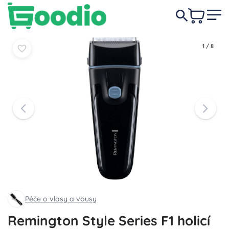
609 Kč
-3%
Do košíku
Do košíku
589 Kč
1
/
8
Péče o vlasy a vousy
Remington Style Series F1 holicí