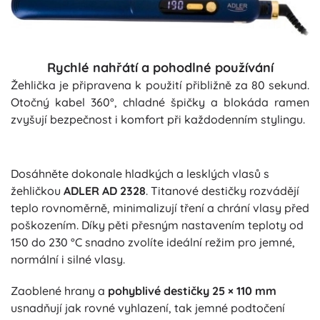
Rychlé nahřátí a pohodlné používání
Žehlička je připravena k použití přibližně za 80 sekund.
Otočný kabel 360°, chladné špičky a blokáda ramen
zvyšují bezpečnost i komfort při každodenním stylingu.
Dosáhněte dokonale hladkých a lesklých vlasů s
žehličkou
ADLER AD 2328
. Titanové destičky rozvádějí
teplo rovnoměrně, minimalizují tření a chrání vlasy před
poškozením. Díky pěti přesným nastavením teploty od
150 do 230 °C snadno zvolíte ideální režim pro jemné,
normální i silné vlasy.
Zaoblené hrany a
pohyblivé destičky 25 × 110 mm
usnadňují jak rovné vyhlazení, tak jemné podtočení