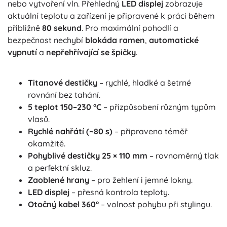
nebo vytvoření vln. Přehledný
LED displej
zobrazuje
aktuální teplotu a zařízení je připravené k práci během
přibližně
80 sekund
. Pro maximální pohodlí a
bezpečnost nechybí
blokáda ramen
,
automatické
vypnutí
a
nepřehřívající se špičky
.
Titanové destičky
– rychlé, hladké a šetrné
rovnání bez tahání.
5 teplot 150–230 °C
– přizpůsobení různým typům
vlasů.
Rychlé nahřátí (~80 s)
– připraveno téměř
okamžitě.
Pohyblivé destičky 25 × 110 mm
– rovnoměrný tlak
a perfektní skluz.
Zaoblené hrany
– pro žehlení i jemné lokny.
LED displej
– přesná kontrola teploty.
Otočný kabel 360°
– volnost pohybu při stylingu.