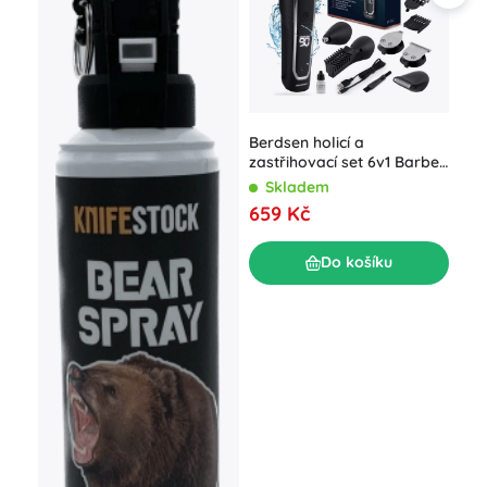
Mul
Berdsen holicí a
hol
zastřihovací set 6v1 Barber
USB
Master černý
S
Skladem
49
659 Kč
Do košíku