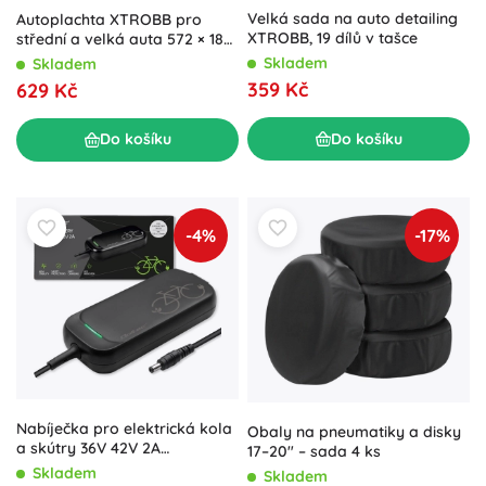
Velká sada na auto detailing
Autoplachta XTROBB pro
XTROBB, 19 dílů v tašce
střední a velká auta 572 × 180
× 120 cm
Skladem
Skladem
359 Kč
629 Kč
Do košíku
Do košíku
-4%
-17%
Nabíječka pro elektrická kola
Obaly na pneumatiky a disky
a skútry 36V 42V 2A
17–20" – sada 4 ks
voděodolná
Skladem
Skladem