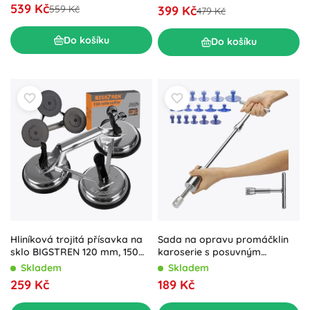
539 Kč
399 Kč
559 Kč
479 Kč
Do košíku
Do košíku
Hliníková trojitá přísavka na
Sada na opravu promáčklin
sklo BIGSTREN 120 mm, 150
karoserie s posuvným
kg
kladivem a adaptéry pdr
Skladem
Skladem
259 Kč
189 Kč