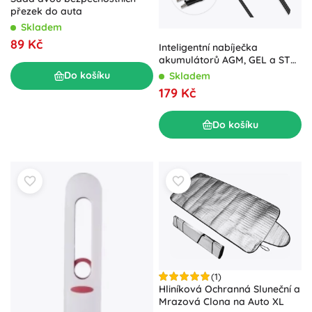
přezek do auta
Skladem
89 Kč
Inteligentní nabíječka
akumulátorů AGM, GEL a STD
6V/12V s LED indikací, 6 W,
Do košíku
Skladem
konektor 5.5×2.1 mm, kabel 1.8
179 Kč
m
Do košíku
(1)
Hliníková Ochranná Sluneční a
Mrazová Clona na Auto XL