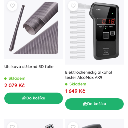
Uhlíková stříbrná 5D fólie
Elektrochemický alkohol
tester AlcoMax AX9
Skladem
Skladem
2 079 Kč
1 649 Kč
Do košíku
Do košíku