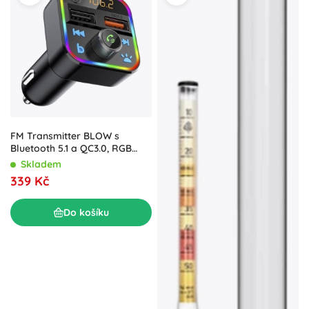
FM Transmitter BLOW s
Bluetooth 5.1 a QC3.0, RGB
podsvícení
Skladem
339 Kč
Do košíku