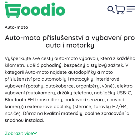
Auto-moto
Auto-moto příslušenství a vybavení pro
auta i motorky
Vyšperkujte své cesty auto-moto výbavou, která z každého
kilometru udělá
pohodlný
,
bezpečný
a
stylový
zážitek. V
kategorii Auto-moto najdete autodoplňky a moto
příslušenství pro automobily i motocykly: interiérové
vybavení (potahy, autokoberce, organizéry, vůně), elektro
vybavení (autokamery, držáky telefonu, nabíječky USB-C,
Bluetooth FM transmittery, parkovací senzory, couvací
kamery) i exteriérové doplňky (stěrače, žárovky H7/H4,
nosiče). Důraz na
kvalitní materiály
,
odolné zpracování
a
snadnou instalaci
.
Spolehlivý start a dostatek energie zajistí sekce
Baterie a
Zobrazit více
nabíjení
– autobaterie, inteligentní a udržovací nabíječky