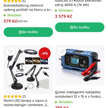
GooLoo GT4000S startovací
(5)
zdroj 4000 A (74 Wh)
Autosedačkový cestovní
opěrný polštář na hlavu a krk,
Skladem
regulovatelný – Černá
Skladem
2 579 Kč
379 Kč
409 Kč
Do košíku
Do košíku
-4%
Qoltec inteligentní nabíječka
autobaterií 12 v 15 a s funkcí
(2)
Stolní LED lampa s lupou a
opravy pro
Skladem
nastavitelným ramenem, 2
AGM/GEL/LiFePO4
789 Kč