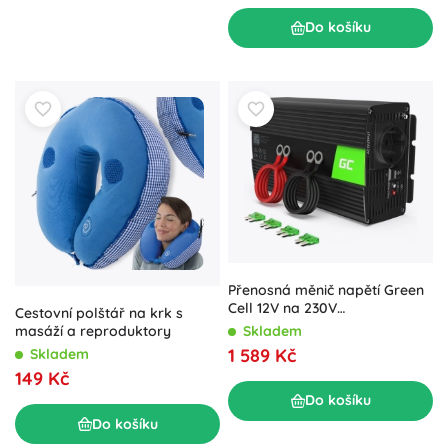
Do košíku
Přenosná měnič napětí Green
Cell 12V na 230V
Cestovní polštář na krk s
1000W/2000W
Skladem
masáží a reproduktory
1 589 Kč
Skladem
149 Kč
Do košíku
Do košíku