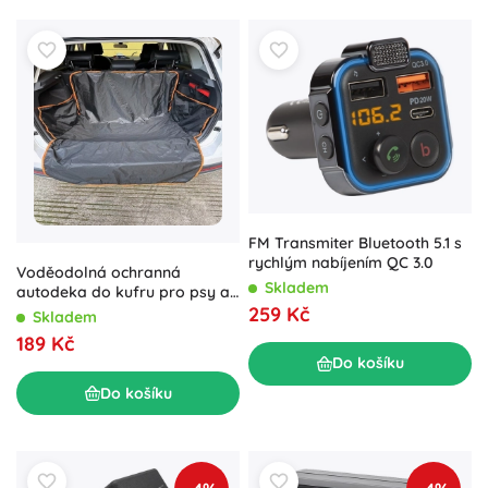
FM Transmiter Bluetooth 5.1 s
rychlým nabíjením QC 3.0
Voděodolná ochranná
Skladem
autodeka do kufru pro psy a
259 Kč
kočky 180 × 105 cm
Skladem
189 Kč
Do košíku
Do košíku