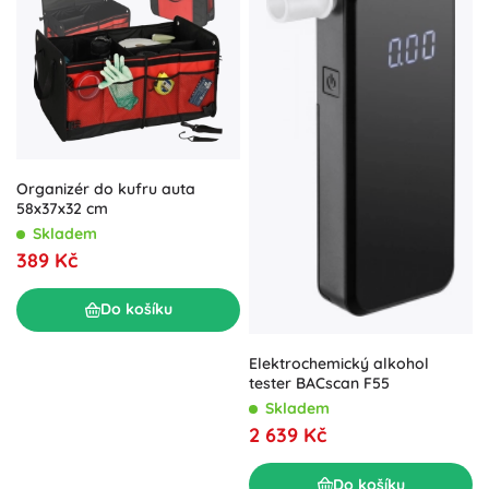
Organizér do kufru auta
58x37x32 cm
Skladem
389 Kč
Do košíku
Elektrochemický alkohol
tester BACscan F55
Skladem
2 639 Kč
Do košíku