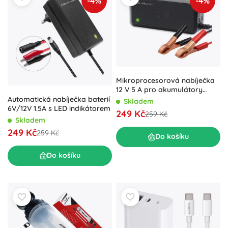
-4%
-4%
Mikroprocesorová nabíječka
12 V 5 A pro akumulátory
AGM, GEL a SLA – 6stupňové
Automatická nabíječka baterií
Skladem
nabíjení
6V/12V 1.5A s LED indikátorem
249 Kč
259 Kč
Skladem
249 Kč
259 Kč
Do košíku
Do košíku