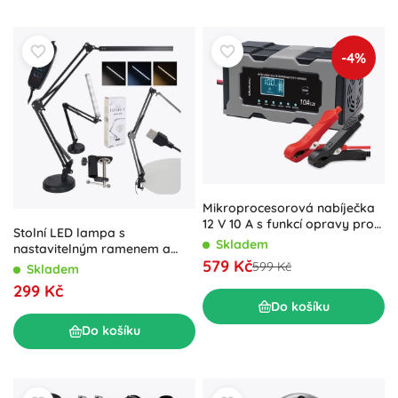
-4%
Mikroprocesorová nabíječka
12 V 10 A s funkcí opravy pro
Stolní LED lampa s
akumulátory AGM, GEL a
Skladem
nastavitelným ramenem a
LiFePO4 s LCD
579 Kč
USB, 2 způsoby uchycení
599 Kč
Skladem
299 Kč
Do košíku
Do košíku