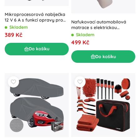
Mikroprocesorová nabíječka
12 V 6 A s funkcí opravy pro
Nafukovací automobilová
akumulátory AGM, GEL a
Skladem
matrace s elektrickou
LiFePO4 s LCD
pumpou 130 × 80 cm – Béžová
389 Kč
Skladem
499 Kč
Do košíku
Do košíku