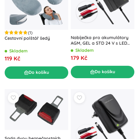
(1)
Nabíječka pro akumulátory
Cestovní polštář šedý
AGM, GEL a STD 24 V s LED
indikací a kabelem 1,8 m
Skladem
Skladem
179 Kč
119 Kč
Do košíku
Do košíku
Sada dvou bezpečnostních