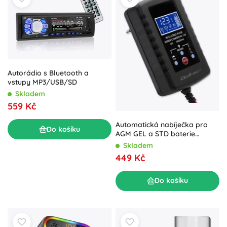
Autorádio s Bluetooth a
vstupy MP3/USB/SD
Skladem
559 Kč
Automatická nabíječka pro
Do košíku
AGM GEL a STD baterie
6V/12V s LED displejem
Skladem
449 Kč
Do košíku