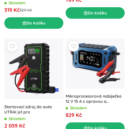
možnosti uchycení
Skladem
319 Kč
329 Kč
Do košíku
Do košíku
Mikroprocesorová nabíječka
12 V 15 A s opravou a
udržováním, LCD, pro AGM,
Startovací zdroj do auta
Skladem
GEL a LiFePO4
UTRAI js1 pro
829 Kč
Skladem
2 059 Kč
Do košíku