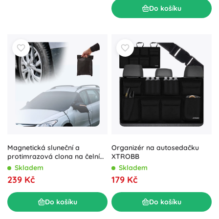
Do košíku
Magnetická sluneční a
Organizér na autosedačku
protimrazová clona na čelní
XTROBB
sklo auta
Skladem
Skladem
239 Kč
179 Kč
Do košíku
Do košíku