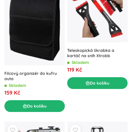
Teleskopická škrabka a
kartáč na sníh Xtrobb
Skladem
119 Kč
Filcový organizér do kufru
auta
Do košíku
Skladem
159 Kč
Do košíku