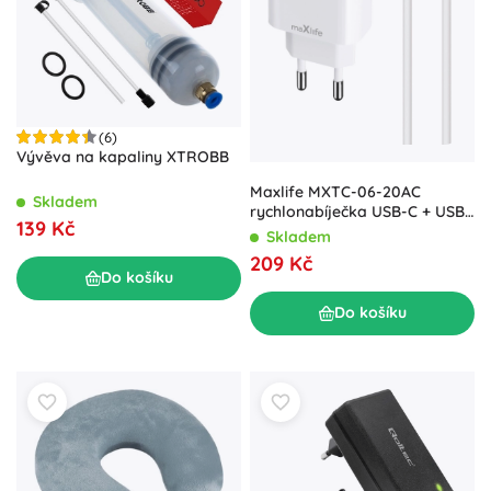
(6)
Vývěva na kapaliny XTROBB
Maxlife MXTC-06-20AC
Skladem
rychlonabíječka USB-C + USB-
139 Kč
A 20 W s kabelem USB-
Skladem
C/USB-C
209 Kč
Do košíku
Do košíku