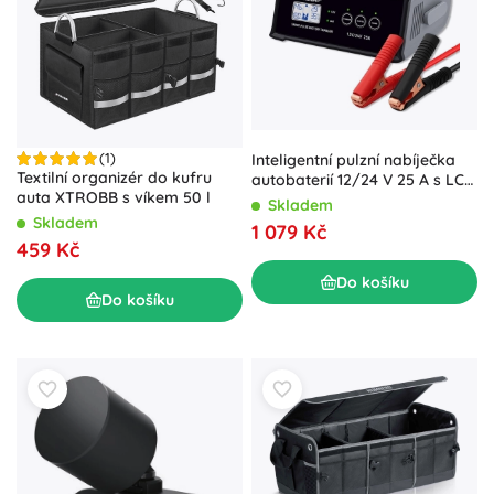
(1)
Inteligentní pulzní nabíječka
Textilní organizér do kufru
autobaterií 12/24 V 25 A s LCD
auta XTROBB s víkem 50 l
a opravou – Qoltec
Skladem
Skladem
1 079 Kč
459 Kč
Do košíku
Do košíku