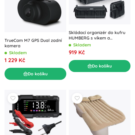
Skládací organizér do kufru
HUMBERG s víkem a
TrueCam M7 GPS Dual zadní
přepážkami
Skladem
kamera
919 Kč
Skladem
1 229 Kč
Do košíku
Do košíku