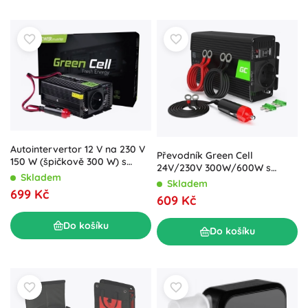
Autointervertor 12 V na 230 V
Převodník Green Cell
150 W (špičkově 300 W) s
24V/230V 300W/600W s
modifikovaným sinusovým
Skladem
modifikovanou sinusoidou
Skladem
průběhem
699 Kč
609 Kč
Do košíku
Do košíku