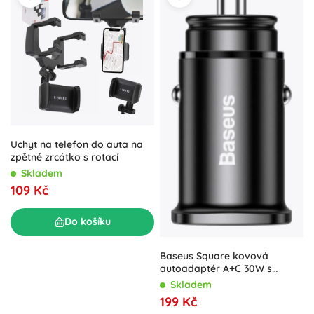
Uchyt na telefon do auta na
zpětné zrcátko s rotací
Skladem
109 Kč
Do košíku
Baseus Square kovová
autoadaptér A+C 30W s
rychlým nabíjením
Skladem
199 Kč