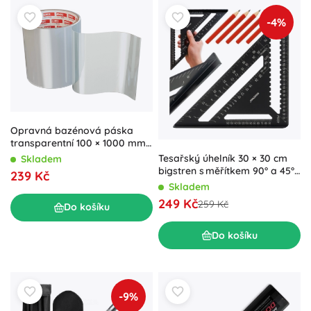
-4%
Opravná bazénová páska
transparentní 100 × 1000 mm
EMOS
Tesařský úhelník 30 × 30 cm
Skladem
bigstren s měřítkem 90° a 45°
239 Kč
+ 5 tužek
Skladem
249 Kč
259 Kč
Do košíku
Do košíku
-9%