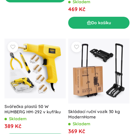
displejem
Skladem
469 Kč
Do košíku
Svářečka plastů 50 W
Skládací ruční vozík 30 kg
HUMBERG HM-292 v kufříku
ModernHome
Skladem
Skladem
389 Kč
369 Kč