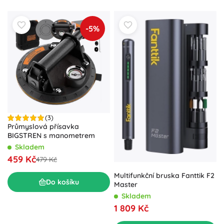
-5%
(3)
Průmyslová přísavka
BIGSTREN s manometrem
Skladem
459 Kč
479 Kč
Multifunkční bruska Fanttik F2
Do košíku
Master
Skladem
1 809 Kč