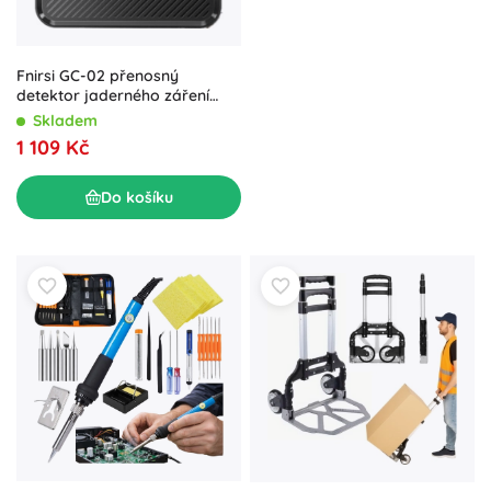
Fnirsi GC-02 přenosný
detektor jaderného záření
(Geigerův čítač)
Skladem
1 109 Kč
Do košíku