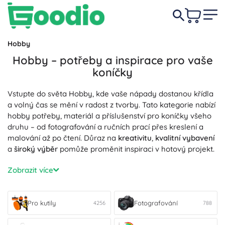
Hobby
Hobby – potřeby a inspirace pro vaše
koníčky
Vstupte do světa Hobby, kde vaše nápady dostanou křídla
a volný čas se mění v radost z tvorby. Tato kategorie nabízí
hobby potřeby, materiál a příslušenství pro koníčky všeho
druhu – od fotografování a ručních prací přes kreslení a
malování až po čtení. Důraz na
kreativitu
,
kvalitní vybavení
a
široký výběr
pomůže proměnit inspiraci v hotový projekt.
Vyberte si odolné materiály, ergonomické nástroje a
Zobrazit více
praktické sady, které usnadní práci začátečníkům i
pokročilým. V nabídce najdete pomůcky pro DIY, šití a
háčkování, scrapbooking, dekorace, skicování, kreslení a
Pro kutily
Fotografování
4256
788
psaní i malbu – vše laděné tak, aby bylo
praktické
,
spolehlivé
a
inspirovalo
k dalším nápadům. Kategorie