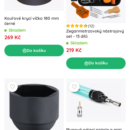
Kouřové krycí víčko 180 mm
černé
(12)
Skladem
Zegarmistrzovský nástrojový
set - 13 dílů
269 Kč
Skladem
219 Kč
Do košíku
Do košíku
Plynová pájecí pistole a mini