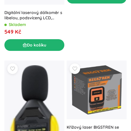
Digitální laserový dálkoměr s
libelou, podsvícený LCD,
dosah 50 m
Skladem
549 Kč
Do košíku
Křížový laser BIGSTREN se