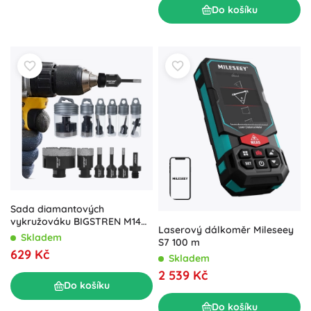
Do košíku
Sada diamantových
vykružováku BIGSTREN M14
Laserový dálkoměr Mileseey
6–68 mm s adaptérem –
Skladem
S7 100 m
6dílná sada na gres a
629 Kč
Skladem
keramiku
2 539 Kč
Do košíku
Do košíku