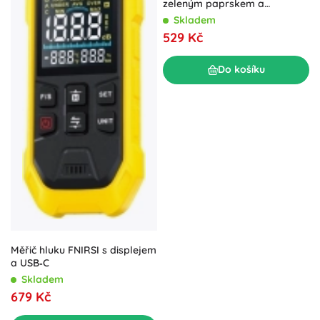
zeleným paprskem a
pouzdrem
Skladem
529 Kč
Do košíku
Měřič hluku FNIRSI s displejem
a USB‑C
Skladem
679 Kč