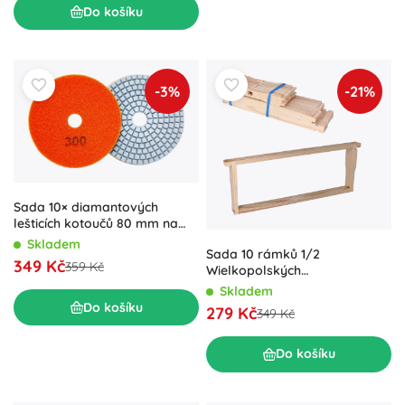
Do košíku
-3%
-21%
Sada 10× diamantových
lešticích kotoučů 80 mm na
dlažbu a kámen, se suchým
Skladem
Sada 10 rámků 1/2
zipem, zrnitost 300
349 Kč
359 Kč
Wielkopolských
Hoffmanových pro úly
Skladem
Do košíku
279 Kč
349 Kč
Do košíku