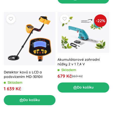
-22%
Akumulátorové zahradní
nůžky 2 v 1 7,4 V
Skladem
Detektor kovů s LCD a
679 Kč
869 Kč
podsvícením MD-3010II
Skladem
Do košíku
1 639 Kč
Do košíku