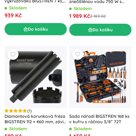
vykružováků BIGSTREN 7 ks,
znečištěnou vodu 750 W s
M14 (6–68 mm) s kuželovým
drtičem a hadicí
Skladem
Skladem
frézem
939 Kč
1 989 Kč
2 169 Kč
Do košíku
Do košíku
(1)
Diamantová korunková fréza
Sada nářadí BIGSTREN 168 ks
BIGSTREN 112 × 460 mm, závit
v kufru s ráčnou 3/8” 72T
1.1/4 UNC
Skladem
Skladem