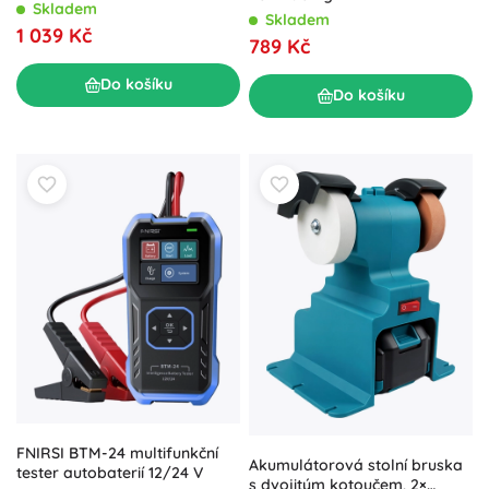
skládací, 2× akumulátor 1300
Skladem
Skladem
mAh
1 039 Kč
789 Kč
Do košíku
Do košíku
FNIRSI BTM-24 multifunkční
Akumulátorová stolní bruska
tester autobaterií 12/24 V
s dvojitým kotoučem, 2×