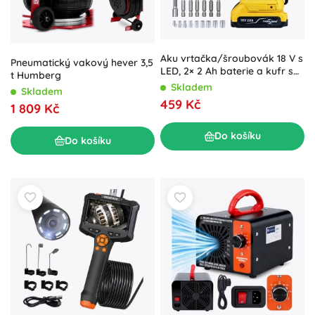
Aku vrtačka/šroubovák 18 V s
Pneumatický vakový hever 3,5
LED, 2× 2 Ah baterie a kufr s
t Humberg
příslušenstvím
Skladem
Skladem
459 Kč
1 809 Kč
Do košíku
Do košíku