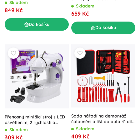
Skladem
baterie
Skladem
849 Kč
659 Kč
Do košíku
Do košíku
Sada nářadí na demontáž
Přenosný mini šicí stroj s LED
čalounění a lišt do auta 41 dílů
osvětlením, 2 rychlosti a
v organizéru
nožním pedálem
Skladem
Skladem
409 Kč
309 Kč