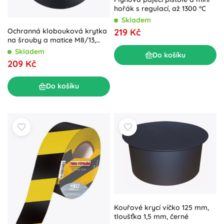
hořák s regulací, až 1300 °C
Skladem
Ochranná klobouková krytka
219 Kč
na šrouby a matice M8/13,
černá, 100 ks
Skladem
Do košíku
209 Kč
Do košíku
Kouřové krycí víčko 125 mm,
tloušťka 1,5 mm, černé