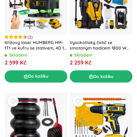
(2)
Křížový laser HUMBERG HM-
Vysokotlaký čistič se
171 ve kufru se stativem, 4D 16
smotaným hadicem 1800 W
linií, zelený paprsek
Humberg HM-300, 230 bar
Skladem
Skladem
2 599 Kč
2 259 Kč
Do košíku
Do košíku