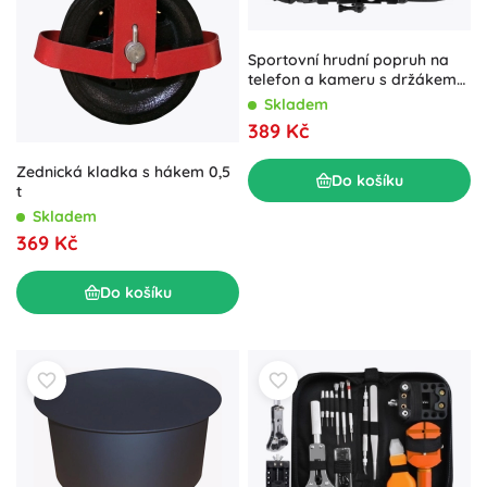
Sportovní hrudní popruh na
telefon a kameru s držákem
MACLEAN MC-445
Skladem
389 Kč
Zednická kladka s hákem 0,5
Do košíku
t
Skladem
369 Kč
Do košíku