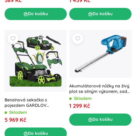
589 Kč
1 459 Kč
Do košíku
Do košíku
Akumulátorové nůžky na živý
plot se silným výkonem, sada
2× baterie
Skladem
Benzínová sekačka s
1 299 Kč
pojezdem GARDLOV
DriveXPro 51 cm 4v1, 196 cm³
Skladem
5 969 Kč
Do košíku
Do košíku