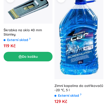
Škrabka na sklo 40 mm
Stanley
?
Externí sklad
119 Kč
Do košíku
Zimní kapalina do ostřikovačů
-20 °C, 5 l
?
Externí sklad
129 Kč