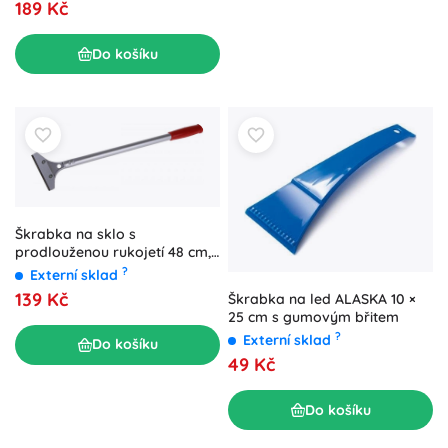
189 Kč
Do košíku
Škrabka na sklo s
prodlouženou rukojetí 48 cm,
100 mm, vyměnitelná čepel
?
Externí sklad
FESTA
139 Kč
Škrabka na led ALASKA 10 ×
25 cm s gumovým břitem
?
Externí sklad
Do košíku
49 Kč
Do košíku