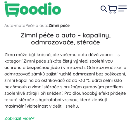
Auto-moto
Péče o auto
Zimní péče
Zimní péče o auto – kapaliny,
odmrazovače, stěrače
Zima může být krásná, ale vašemu autu dává zabrat – s
kategorií Zimní péče získáte
čistý výhled
,
spolehlivou
ochranu
a
bezpečnou jízdu
i v mrazech. Odmrazovač skel a
odmrazovač zámků zajistí
rychlé odmrazení
bez poškození,
zimní kapalina do ostřikovačů až do -30 °C udrží čelní sklo
bez šmouh a zimní stěrače s pružným gumovým profilem
spolehlivě stírají i při sněžení. Pro dlouhodobý efekt přidejte
tekuté stěrače s hydrofobní vrstvou, které zlepšují
maximální viditelnost
v dešti i sněhu.
Zaměřte se i na ochranu karoserie a motoru: nemrznoucí
Zobrazit více
chladicí kapaliny (antifreeze) do chladiče zvyšují
odolnost
proti mrazu
, odstraňovače soli a zimní autošampony