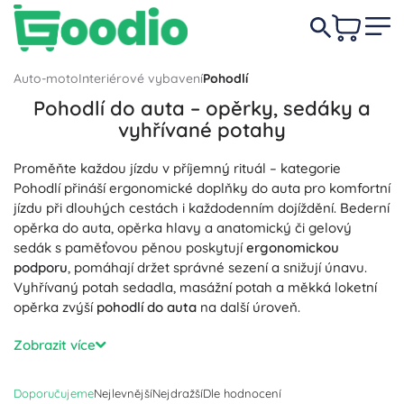
Auto-moto
Interiérové vybavení
Pohodlí
Pohodlí do auta – opěrky, sedáky a
vyhřívané potahy
Proměňte každou jízdu v příjemný rituál – kategorie
Pohodlí přináší ergonomické doplňky do auta pro komfortní
jízdu při dlouhých cestách i každodenním dojíždění. Bederní
opěrka do auta, opěrka hlavy a anatomický či gelový
sedák s paměťovou pěnou poskytují
ergonomickou
podporu
, pomáhají držet správné sezení a snižují únavu.
Vyhřívaný potah sedadla, masážní potah a měkká loketní
opěrka zvýší
pohodlí do auta
na další úroveň.
Auto-moto interiérové vybavení zaměřené na pohodlí staví
Zobrazit více
na
kvalitních materiálech
a
snadné instalaci
. Prodyšná
síťovina, paměťová pěna a eko kůže dýchají a dobře
Doporučujeme
Nejlevnější
Nejdražší
Dle hodnocení
odvádějí teplo; protiskluzová spodní strana drží pevně na