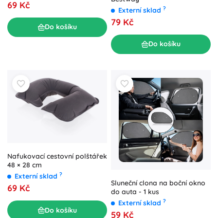
69 Kč
?
Externí sklad
79 Kč
Do košíku
Do košíku
Nafukovací cestovní polštářek
48 × 28 cm
?
Externí sklad
Sluneční clona na boční okno
69 Kč
do auta - 1 kus
?
Externí sklad
Do košíku
59 Kč