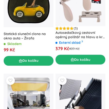
(5)
Autosedačkový cestovní
Statická sluneční clona na
opěrný polštář na hlavu a krk,
okno auta – Žirafa
regulovatelný – Béžová
?
Externí sklad
Skladem
379 Kč
409 Kč
99 Kč
Do košíku
Do košíku