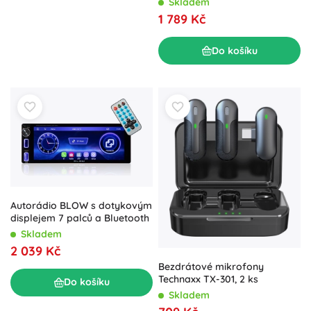
Skladem
1 789 Kč
Do košíku
Autorádio BLOW s dotykovým
displejem 7 palců a Bluetooth
Skladem
2 039 Kč
Bezdrátové mikrofony
Technaxx TX-301, 2 ks
Do košíku
Skladem