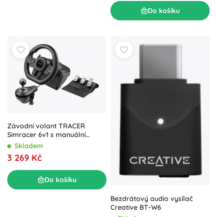
Do košíku
Závodní volant TRACER
Simracer 6v1 s manuální
převodovkou
Skladem
3 269 Kč
Do košíku
Bezdrátový audio vysílač
Creative BT-W6