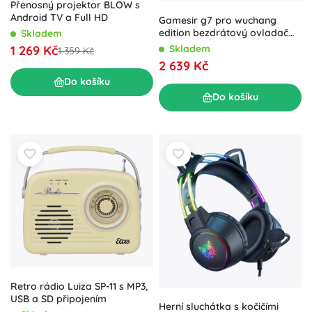
Přenosný projektor BLOW s
Android TV a Full HD
Gamesir g7 pro wuchang
edition bezdrátový ovladač
Skladem
pro xbox a pc
Skladem
1 269 Kč
1 359 Kč
2 639 Kč
Do košíku
Do košíku
Retro rádio Luiza SP-11 s MP3,
USB a SD připojením
Herní sluchátka s kočičími