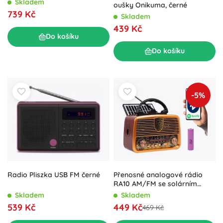
Skladem
oušky Onikuma, černé
739 Kč
Skladem
439 Kč
Do košíku
Do košíku
-5%
Přenosné analogové rádio
Radio Pliszka USB FM černé
RA10 AM/FM se solárním
nabíjením a Bluetooth
Skladem
Skladem
449 Kč
539 Kč
469 Kč