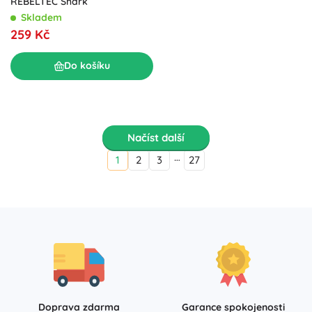
REBELTEC Shark
Skladem
259 Kč
Do košíku
Načíst další
…
1
2
3
27
Doprava zdarma
Garance spokojenosti