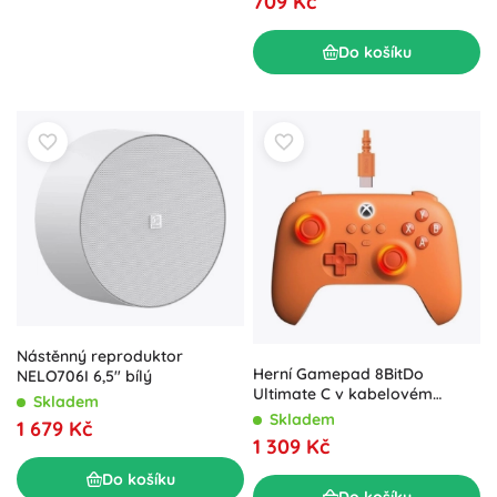
709 Kč
Do košíku
Nástěnný reproduktor
Herní Gamepad 8BitDo
NELO706I 6,5" bílý
Ultimate C v kabelovém
Skladem
provedení pro Xbox
Skladem
1 679 Kč
1 309 Kč
Do košíku
Do košíku