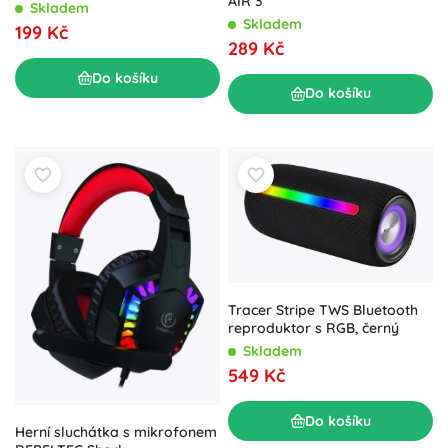
AIR 3
XIAOMI MI ELECTRIC
Skladem
SCOOTER M365 – zelená 8.5"
Skladem
199 Kč
289 Kč
Do košíku
Do košíku
Tracer Stripe TWS Bluetooth
reproduktor s RGB, černý
Skladem
549 Kč
Do košíku
Herní sluchátka s mikrofonem