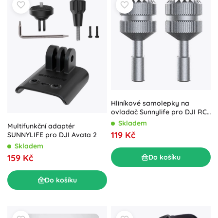
Hliníkové samolepky na
ovladač Sunnylife pro DJI RC
/ DJI RC 2 / DJI RC Pro 2
Skladem
Multifunkční adaptér
(stříbrné)
119 Kč
SUNNYLIFE pro DJI Avata 2
Skladem
159 Kč
Do košíku
Do košíku