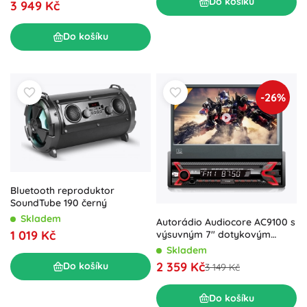
Do košíku
3 949 Kč
Do košíku
-26%
Bluetooth reproduktor
SoundTube 190 černý
Skladem
Autorádio Audiocore AC9100 s
1 019 Kč
výsuvným 7" dotykovým
displejem, bluetooth a USB
Skladem
2 359 Kč
Do košíku
3 149 Kč
Do košíku