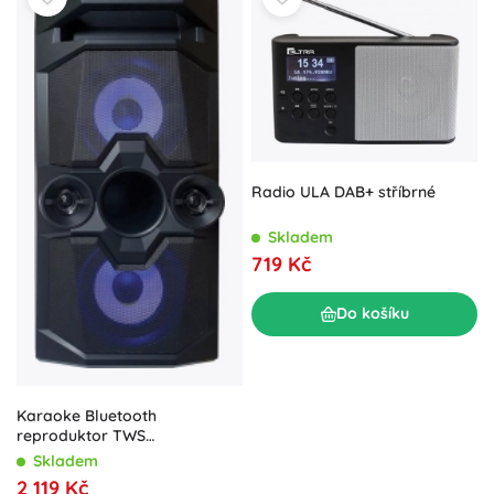
Radio ULA DAB+ stříbrné
Skladem
719 Kč
Do košíku
Karaoke Bluetooth
reproduktor TWS
SoundBox480
Skladem
2 119 Kč