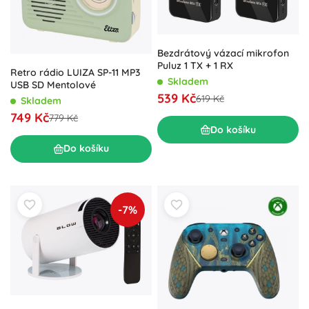
Bezdrátový vázací mikrofon
Puluz 1 TX + 1 RX
Retro rádio LUIZA SP-11 MP3
Skladem
USB SD Mentolové
539 Kč
619 Kč
Skladem
749 Kč
779 Kč
Do košíku
Do košíku
-7%