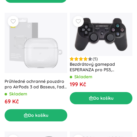
(5)
Bezdrátový gamepad
ESPERANZA pro PS3,
Bluetooth, černý
Skladem
Průhledné ochranné pouzdro
199 Kč
pro AirPods 3 od Baseus, řada
Crystal
Skladem
Do košíku
69 Kč
Do košíku