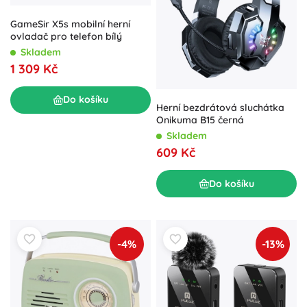
GameSir X5s mobilní herní
ovladač pro telefon bílý
Skladem
1 309 Kč
Do košíku
Herní bezdrátová sluchátka
Onikuma B15 černá
Skladem
609 Kč
Do košíku
-4%
-13%