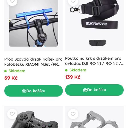
Poutko na krk s držákem pro
Prodlužovací držák řídítek pro
ovladač DJI RC-N1 / RC-N2 /
koloběžku XIAOMI M365/PRO
RC-N3 od Sunnylife
– modrý
Skladem
Skladem
139 Kč
69 Kč
Do košíku
Do košíku