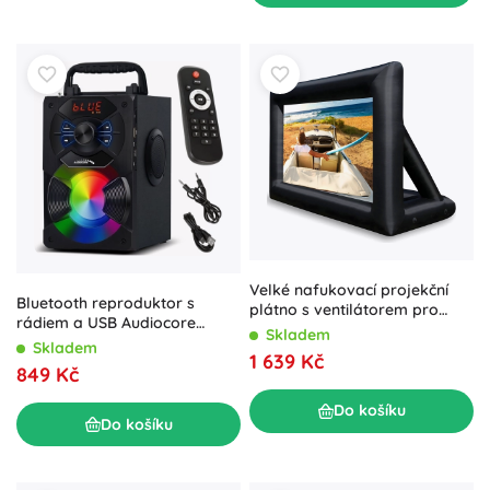
Velké nafukovací projekční
Bluetooth reproduktor s
plátno s ventilátorem pro
rádiem a USB Audiocore
venkovní kino
Skladem
AC730
Skladem
1 639 Kč
849 Kč
Do košíku
Do košíku