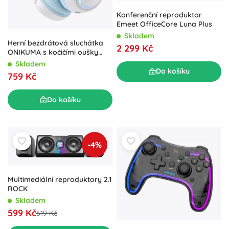
Konferenční reproduktor
Emeet OfficeCore Luna Plus
Skladem
Herní bezdrátová sluchátka
2 299 Kč
ONIKUMA s kočičími oušky
modrá
Skladem
Do košíku
759 Kč
Do košíku
-4%
Multimediální reproduktory 2.1
ROCK
Skladem
599 Kč
619 Kč