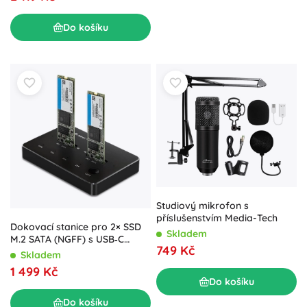
Do košíku
Studiový mikrofon s
příslušenstvím Media-Tech
Dokovací stanice pro 2× SSD
Skladem
M.2 SATA (NGFF) s USB‑C
749 Kč
Qoltec
Skladem
1 499 Kč
Do košíku
Do košíku