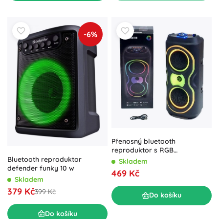
-6%
Přenosný bluetooth
reproduktor s RGB
podsvícením, USB a FM
Bluetooth reproduktor
Skladem
rádiem
defender funky 10 w
469 Kč
Skladem
379 Kč
399 Kč
Do košíku
Do košíku