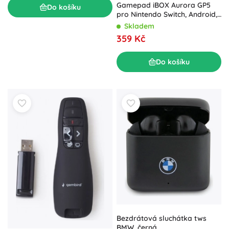
Gamepad iBOX Aurora GP5
Do košíku
pro Nintendo Switch, Android,
iOS, Windows
Skladem
359 Kč
Do košíku
Bezdrátová sluchátka tws
BMW, černá