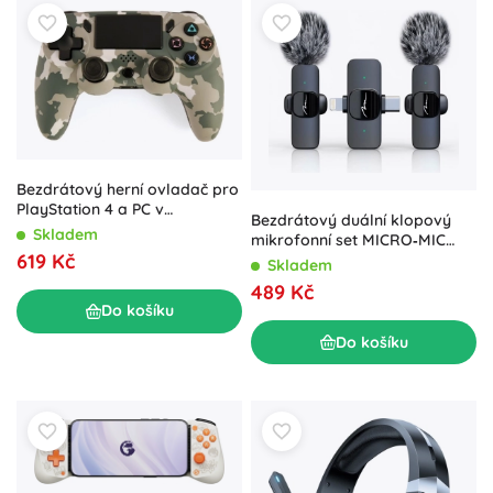
Bezdrátový herní ovladač pro
PlayStation 4 a PC v
Bezdrátový duální klopový
maskáčovém designu
Skladem
mikrofonní set MICRO‑MIC
619 Kč
DUO MT416
Skladem
489 Kč
Do košíku
Do košíku