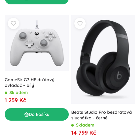
GameSir G7 HE drátový
ovladač – bílý
Skladem
1 259 Kč
Beats Studio Pro bezdrátová
Do košíku
sluchátka - černé
Skladem
14 799 Kč