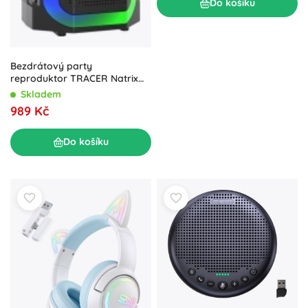
Do košíku
Bezdrátový party
reproduktor TRACER Natrix
TWS s Bluetooth a LED
Skladem
989 Kč
Do košíku