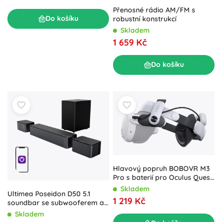
Přenosné rádio AM/FM s
Do košíku
robustní konstrukcí
Skladem
1 659 Kč
Do košíku
Hlavový popruh BOBOVR M3
Pro s baterií pro Oculus Quest
3 / Quest 3S
Skladem
Ultimea Poseidon D50 5.1
1 219 Kč
soundbar se subwooferem a
zadními reproduktory
Skladem