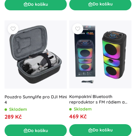
Do košíku
Do košíku
Kompaktní Bluetooth
Pouzdro Sunnylife pro DJI Mini
reproduktor s FM rádiem a
4
RGB LED podsvícením
Skladem
Skladem
469 Kč
289 Kč
Do košíku
Do košíku