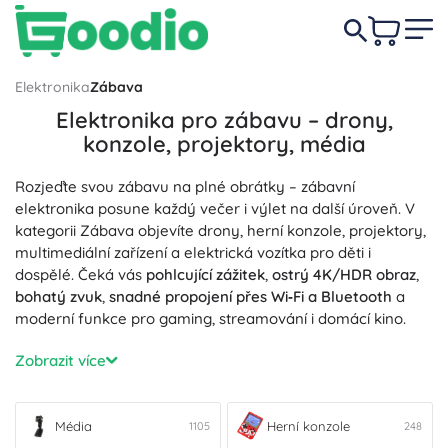
Elektronika
Zábava
Elektronika pro zábavu – drony,
konzole, projektory, média
Rozjeďte svou zábavu na plné obrátky – zábavní
elektronika posune každý večer i výlet na další úroveň. V
kategorii Zábava objevíte drony, herní konzole, projektory,
multimediální zařízení a elektrická vozítka pro děti i
dospělé. Čeká vás
pohlcující zážitek
,
ostrý 4K/HDR obraz
,
bohatý zvuk
,
snadné propojení přes Wi‑Fi a Bluetooth
a
moderní funkce pro gaming, streamování i domácí kino.
Chcete tvořit dechberoucí letecké záběry?
Drony
s 4K
Zobrazit více
kamerou, GPS, stabilizací obrazu, gimbalem a FPV režimem
nabídnou
stabilní let
,
dlouhou výdrž baterie
i praktické
bezpečnostní asistenty. Pro hráče jsou tu
Herní konzole
s
Média
Herní konzole
1105
248
rychlým SSD, 120 Hz obrazem, VR podporou a