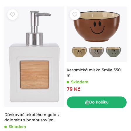
Keramická miska Smile 550
ml
Skladem
79 Kč
Do košíku
Dávkovač tekutého mýdla z
dolomitu s bambusovým
prvkem 350 ml
Skladem