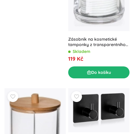
Zásobník na kosmetické
tamponky z transparentního
plastu 7,5 × 20 cm
Skladem
119 Kč
Do košíku