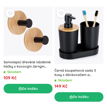
Samolepicí dřevěné nástěnné
háčky s kovovým černým
Černá koupelnová sada 3
kolíkem 5 cm, 2 ks
Skladem
kusy s dávkovačem a
109 Kč
bambusovými prvky
Skladem
149 Kč
Do košíku
Do košíku