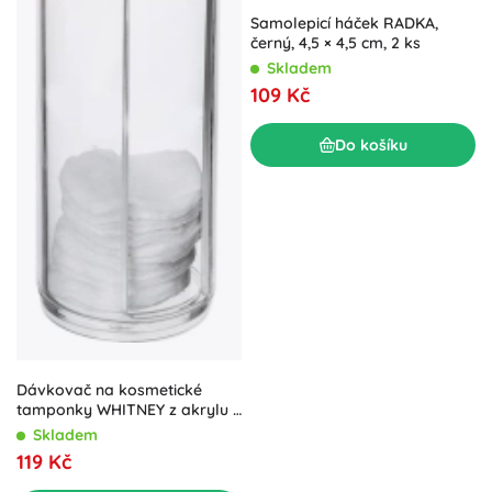
Samolepicí háček RADKA,
černý, 4,5 × 4,5 cm, 2 ks
Skladem
109 Kč
Do košíku
Dávkovač na kosmetické
tamponky WHITNEY z akrylu s
bambusovým víčkem
Skladem
119 Kč