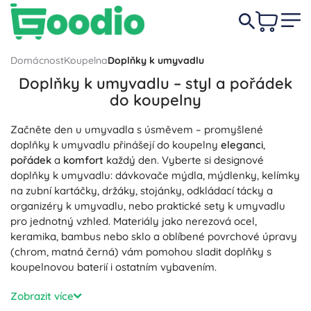
Domácnost
Koupelna
Doplňky k umyvadlu
Doplňky k umyvadlu – styl a pořádek
do koupelny
Začněte den u umyvadla s úsměvem – promyšlené
doplňky k umyvadlu přinášejí do koupelny
eleganci
,
pořádek
a
komfort
každý den. Vyberte si designové
doplňky k umyvadlu: dávkovače mýdla, mýdlenky, kelímky
na zubní kartáčky, držáky, stojánky, odkládací tácky a
organizéry k umyvadlu, nebo praktické sety k umyvadlu
pro jednotný vzhled. Materiály jako nerezová ocel,
keramika, bambus nebo sklo a oblíbené povrchové úpravy
(chrom, matná černá) vám pomohou sladit doplňky s
koupelnovou baterií i ostatním vybavením.
Chytré detaily zajistí
snadnou údržbu
a
hygienické
Zobrazit více
prostředí: mýdlenky s odtokovými drážkami, kelímky s