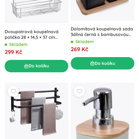
Dolomitová koupelnová sada
Dvoupatrová koupelnová
3dílná černá s bambusovou
polička 28 × 14,5 × 37 cm
táckou Vilde
Skladem
chrom
Skladem
269 Kč
299 Kč
Do košíku
Do košíku