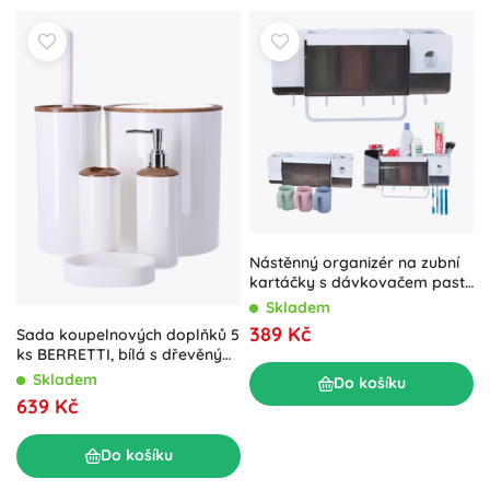
Nástěnný organizér na zubní
kartáčky s dávkovačem pasty
a 3 kelímky, bílý
Skladem
389 Kč
Sada koupelnových doplňků 5
ks BERRETTI, bílá s dřevěnými
prvky
Skladem
Do košíku
639 Kč
Do košíku