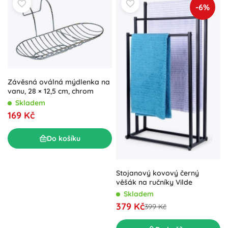
-6%
Závěsná oválná mýdlenka na
vanu, 28 × 12,5 cm, chrom
Skladem
169 Kč
Do košíku
Stojanový kovový černý
věšák na ručníky Vilde
Skladem
379 Kč
399 Kč