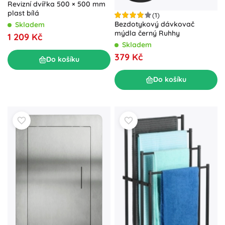
Revizní dvířka 500 × 500 mm
plast bílá
(1)
Bezdotykový dávkovač
Skladem
mýdla černý Ruhhy
1 209 Kč
Skladem
379 Kč
Do košíku
Do košíku