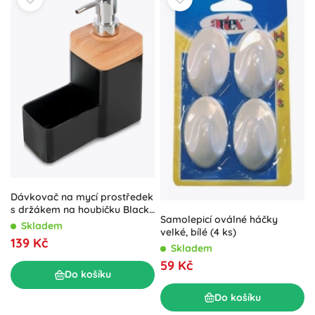
Dávkovač na mycí prostředek
s držákem na houbičku Black
Samolepicí oválné háčky
500 ml
Skladem
velké, bílé (4 ks)
139 Kč
Skladem
59 Kč
Do košíku
Do košíku