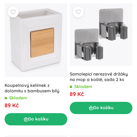
Samolepicí nerezové držáky
na mop a koště, sada 2 ks
Koupelnový kelímek z
Skladem
dolomitu s bambusem bílý
89 Kč
Skladem
89 Kč
Do košíku
Do košíku