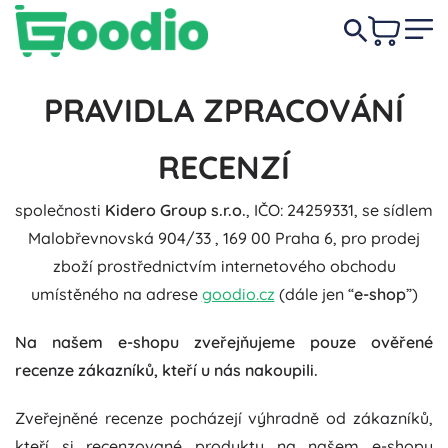
PRAVIDLA ZPRACOVÁNÍ
RECENZÍ
společnosti
Kidero Group s.r.o.
, IČO: 24259331, se sídlem
Malobřevnovská 904/33 , 169 00 Praha 6, pro prodej
zboží prostřednictvím internetového obchodu
umístěného na adrese
goodio.cz
(dále jen “
e-shop
”)
Na našem e-shopu zveřejňujeme pouze ověřené
recenze zákazníků, kteří u nás nakoupili.
Zveřejněné recenze pocházejí výhradně od zákazníků,
kteří si recenzované produkty na našem e-shopu