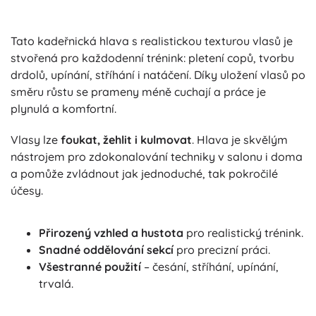
Tato kadeřnická hlava s realistickou texturou vlasů je
stvořená pro každodenní trénink: pletení copů, tvorbu
drdolů, upínání, stříhání i natáčení. Díky uložení vlasů po
směru růstu se prameny méně cuchají a práce je
plynulá a komfortní.
Vlasy lze
foukat, žehlit i kulmovat
. Hlava je skvělým
nástrojem pro zdokonalování techniky v salonu i doma
a pomůže zvládnout jak jednoduché, tak pokročilé
účesy.
Přirozený vzhled a hustota
pro realistický trénink.
Snadné oddělování sekcí
pro precizní práci.
Všestranné použití
– česání, stříhání, upínání,
trvalá.