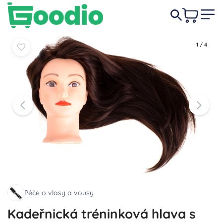
699 Kč
Do košíku
Do košíku
1
/
4
Péče o vlasy a vousy
Kadeřnická tréninková hlava s