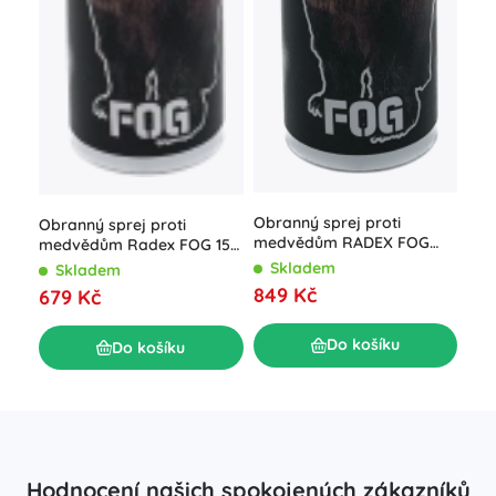
Obranný sprej proti
Obranný sprej proti
medvědům RADEX FOG
medvědům Radex FOG 150
250 ml
ml
Skladem
Skladem
849 Kč
679 Kč
Do košíku
Do košíku
Hodnocení našich spokojených zákazníků