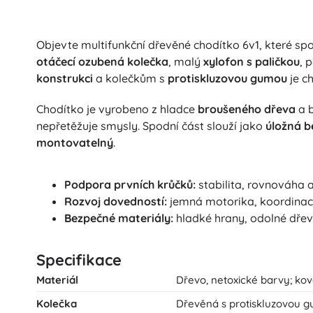
Objevte multifunkční dřevěné chodítko 6v1, které spo
otáčecí ozubená kolečka
, malý
xylofon s paličkou
, 
konstrukci
a kolečkům s
protiskluzovou gumou
je ch
Chodítko je vyrobeno z hladce
broušeného dřeva
a 
nepřetěžuje smysly. Spodní část slouží jako
úložná 
montovatelný
.
Podpora prvních krůčků:
stabilita, rovnováha a 
Rozvoj dovedností:
jemná motorika, koordinace
Bezpečné materiály:
hladké hrany, odolné dřev
Specifikace
Materiál
Dřevo, netoxické barvy; ko
Kolečka
Dřevěná s protiskluzovou 