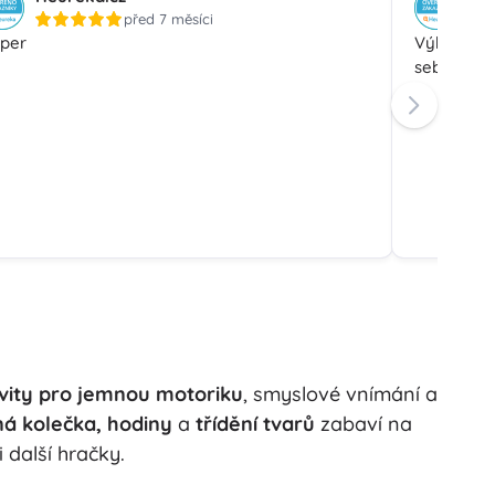
před 7 měsíci
per
Výborná h
sebe paso
ivity pro jemnou motoriku
, smyslové vnímání a
ná kolečka, hodiny
a
třídění tvarů
zabaví na
 další hračky.