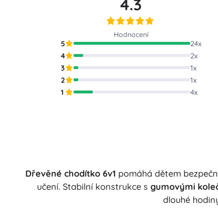
4.3
Puzzle
Hodnocení
5
24
x
4
2
x
3
1
x
2
1
x
1
4
x
Dřevěné chodítko 6v1
pomáhá dětem bezpečně 
učení. Stabilní konstrukce s
gumovými kole
dlouhé hodin