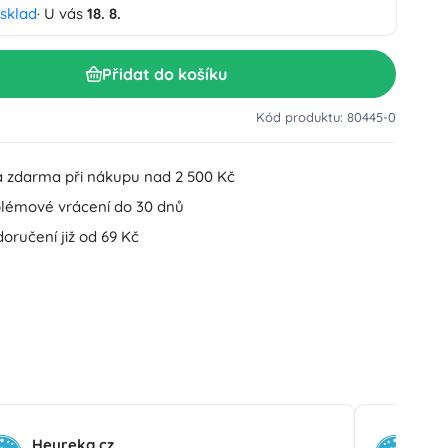
 sklad
· U vás
18. 8.
Doplňky k umyvadlu
Dekorace
Doplňky na WC
Přidat do košíku
Doplňky k vaně a sprše
Figurky
Koupelnový textil
Kód produktu: 80445-0
 zdarma při nákupu nad 2 500 Kč
lémové vrácení do 30 dnů
oručení již od 69 Kč
Panenky a miminka
Hračky do vody
Heureka.cz
He