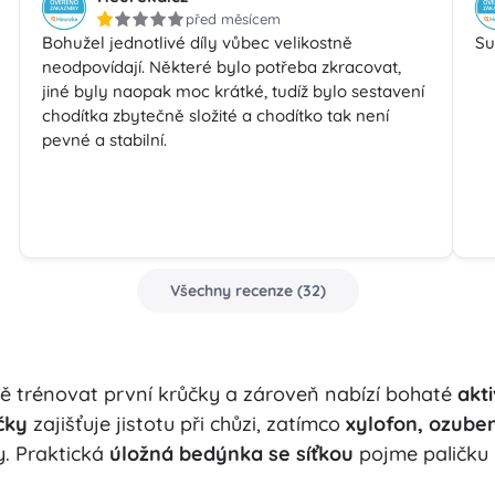
před měsícem
Bohužel jednotlivé díly vůbec velikostně
Su
neodpovídají. Některé bylo potřeba zkracovat,
jiné byly naopak moc krátké, tudíž bylo sestavení
chodítka zbytečně složité a chodítko tak není
pevné a stabilní.
Všechny recenze
(
32
)
trénovat první krůčky a zároveň nabízí bohaté
akt
čky
zajišťuje jistotu při chůzi, zatímco
xylofon, ozube
y. Praktická
úložná bedýnka se síťkou
pojme paličku i