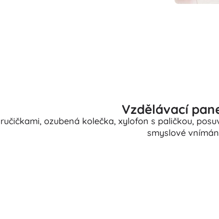
Vzdělávací pane
ručičkami, ozubená kolečka, xylofon s paličkou, posu
smyslové vnímání