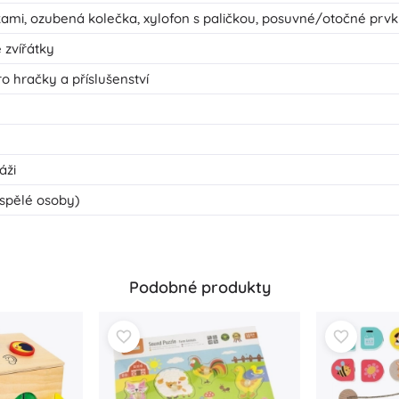
ami, ozubená kolečka, xylofon s paličkou, posuvné/otočné prvky, 
e zvířátky
o hračky a příslušenství
áži
spělé osoby)
Podobné produkty