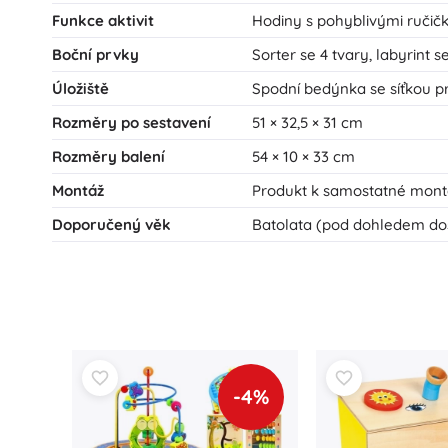
Funkce aktivit
Hodiny s pohyblivými ručičk
Boční prvky
Sorter se 4 tvary, labyrint s
Úložiště
Spodní bedýnka se síťkou pr
Rozměry po sestavení
51 × 32,5 × 31 cm
Rozměry balení
54 × 10 × 33 cm
Montáž
Produkt k samostatné mont
Doporučený věk
Batolata (pod dohledem do
-4%