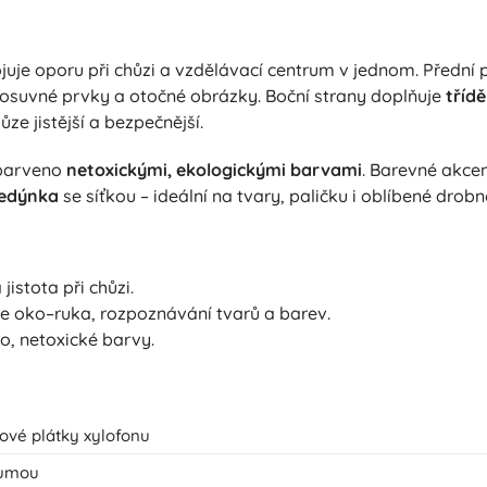
juje oporu při chůzi a vzdělávací centrum v jednom. Přední p
posuvné prvky a otočné obrázky. Boční strany doplňuje
třídě
ůze jistější a bezpečnější.
barveno
netoxickými, ekologickými barvami
. Barevné akcen
bedýnka
se síťkou – ideální na tvary, paličku i oblíbené drob
jistota při chůzi.
 oko–ruka, rozpoznávání tvarů a barev.
o, netoxické barvy.
vové plátky xylofonu
gumou