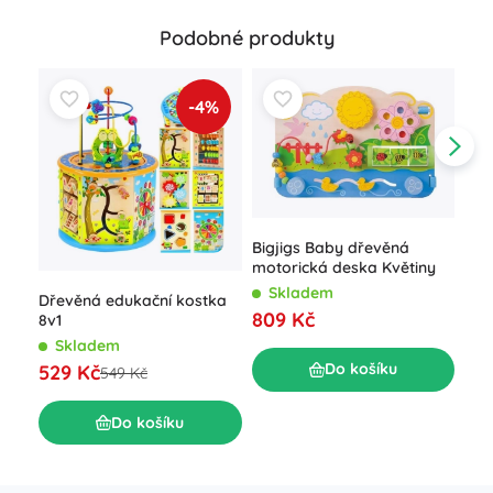
Podobné produkty
-4%
Bigjigs Baby dřevěná
motorická deska Květiny
Skladem
Dřevěná edukační kostka
Dře
809 Kč
8v1
Sma
Skladem
S
Do košíku
529 Kč
1 2
549 Kč
Do košíku