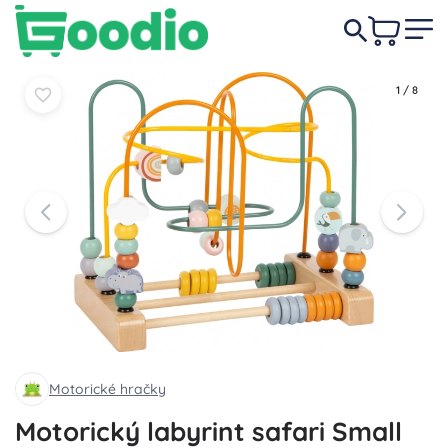
549 Kč
Do košíku
Do košíku
1
/
8
Motorické hračky
Motorický labyrint safari Small