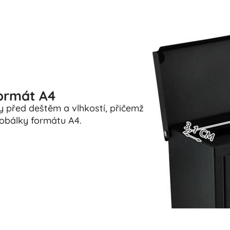
formát A4
y před deštěm a vlhkostí, přičemž
bálky formátu A4.