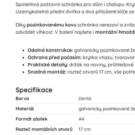
Spolehlivá poštovní schránka pro dům i chalupu. Kr
Uzamykatelná přední dvířka a dva přiložené klíče se
Díky
pozinkovanému kovu
schránka nerezaví a zvlá
odvádět vlhkost. V balení najdete i
montážní hmoždi
Odolná konstrukce:
galvanicky pozinkované želez
Ochrana před počasím:
krytka vhazu, tvarova
Praktické detaily:
držák na noviny, průhledové 
Snadná montáž:
rozteč otvorů 17 cm, vše potř
Specifikace
Barva
černá
Materiál
galvanicky pozinkované žele
Formát zásilek
A4
Rozteč montážních otvorů
17 cm