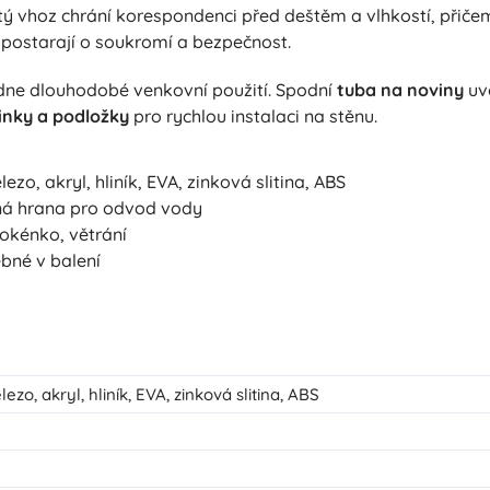
ytý vhoz chrání korespondenci před deštěm a vlhkostí, přič
 postarají o soukromí a bezpečnost.
dne dlouhodobé venkovní použití. Spodní
tuba na noviny
uvo
nky a podložky
pro rychlou instalaci na stěnu.
o, akryl, hliník, EVA, zinková slitina, ABS
ná hrana pro odvod vody
okénko, větrání
ebné v balení
zo, akryl, hliník, EVA, zinková slitina, ABS