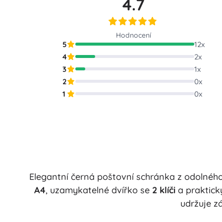
4.7
Puzzle
Hodnocení
5
12
x
4
2
x
3
1
x
2
0
x
1
0
x
Elegantní černá poštovní schránka z odolného
A4
, uzamykatelné dvířko se
2 klíči
a praktic
udržuje z