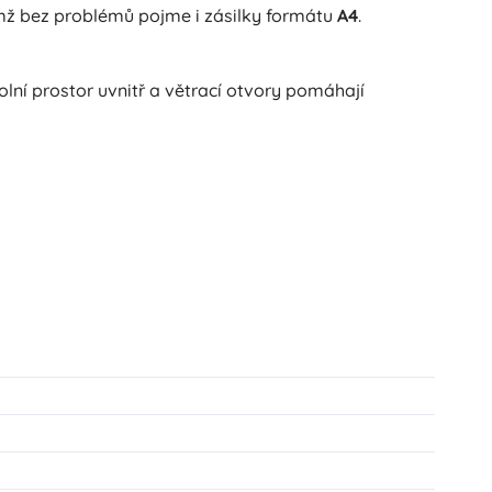
emž bez problémů pojme i zásilky formátu
A4
.
lní prostor uvnitř a větrací otvory pomáhají