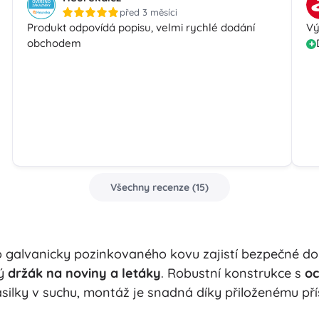
před 3 měsíci
Produkt odpovídá popisu, velmi rychlé dodání
Vý
obchodem
Všechny recenze
(
15
)
 galvanicky pozinkovaného kovu zajistí bezpečné do
ký
držák na noviny a letáky
. Robustní konstrukce s
oc
ásilky v suchu, montáž je snadná díky přiloženému přís