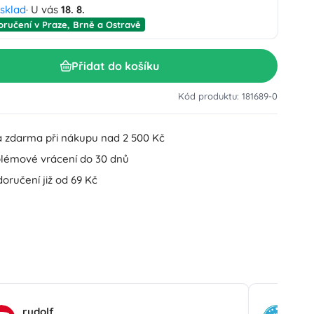
 sklad
· U vás
18. 8.
Doplňky k umyvadlu
Dekorace
oručení v Praze, Brně a Ostravě
Doplňky na WC
Doplňky k vaně a sprše
Figurky
Přidat do košíku
Koupelnový textil
Kód produktu: 181689-0
 zdarma při nákupu nad 2 500 Kč
lémové vrácení do 30 dnů
oručení již od 69 Kč
Panenky a miminka
Hračky do vody
rudolf
He