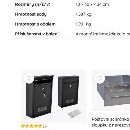
Rozměry (h/š/v)
10 × 30,7 × 34 cm
Hmotnost sady
1,587 kg
Hmotnost s obalem
1,991 kg
Příslušenství v balení
4 montážní hmoždinky a po
Poštovní schránka 
sloupku z nerezové
(2)