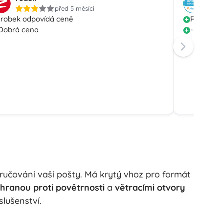
před 5 měsíci
robek odpovídá ceně
Rychlá 
Dobrá cena
-
ručování vaší pošty. Má krytý vhoz pro formát
hranou proti povětrnosti
a
větracími otvory
lušenství.