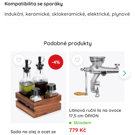
Kompatibilita se sporáky
Indukční, keramické, sklokeramické, elektrické, plynové
Podobné produkty
-4%
Litinová ruční lis na ovoce
Ner
17,5 cm ORION
2,5
Skladem
S
779 Kč
Sada na olej a ocet se