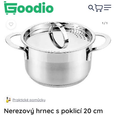
599 Kč
Do košíku
Do košíku
1
/
1
Praktické pomůcky
Nerezový hrnec s poklicí 20 cm