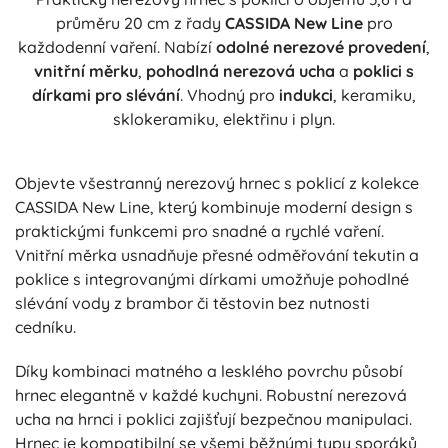
průměru 20 cm z řady
CASSIDA New Line
pro
každodenní vaření. Nabízí
odolné nerezové provedení
,
vnitřní měrku
,
pohodlná nerezová ucha
a
poklici s
dírkami pro slévání
. Vhodný pro
indukci
, keramiku,
sklokeramiku, elektřinu i plyn.
Objevte všestranný nerezový hrnec s poklicí z kolekce
CASSIDA New Line, který kombinuje moderní design s
praktickými funkcemi pro snadné a rychlé vaření.
Vnitřní měrka usnadňuje přesné odměřování tekutin a
poklice s integrovanými dírkami umožňuje pohodlné
slévání vody z brambor či těstovin bez nutnosti
cedníku.
Díky kombinaci matného a lesklého povrchu působí
hrnec elegantně v každé kuchyni. Robustní nerezová
ucha na hrnci i poklici zajišťují bezpečnou manipulaci.
Hrnec je kompatibilní se všemi běžnými typy sporáků