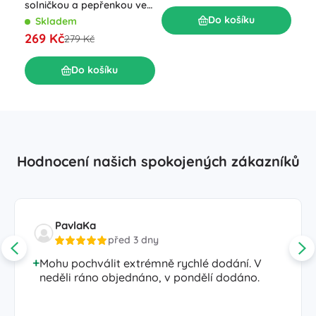
78
solničkou a pepřenkou ve
stojanu, 5dílná
Do košíku
Skladem
269 Kč
279 Kč
Do košíku
Hodnocení našich spokojených zákazníků
PavlaKa
před 3 dny
Mohu pochválit extrémně rychlé dodání. V
neděli ráno objednáno, v pondělí dodáno.