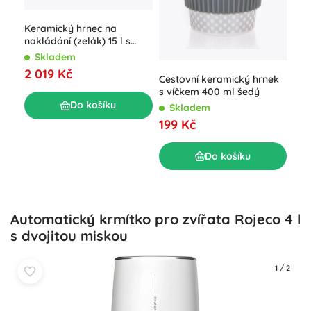
Ker
mis
Keramický hrnec na
6 k
S
nakládání (zelák) 15 l s
38
víkem
Skladem
2 019 Kč
Cestovní keramický hrnek
s víčkem 400 ml šedý
Do košíku
Skladem
199 Kč
Do košíku
Automatický krmítko pro zvířata Rojeco 4 l
s dvojitou miskou
1
/
2