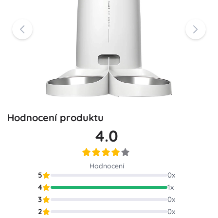
Hodnocení produktu
4.0
Hodnocení
5
0
x
4
1
x
3
0
x
2
0
x