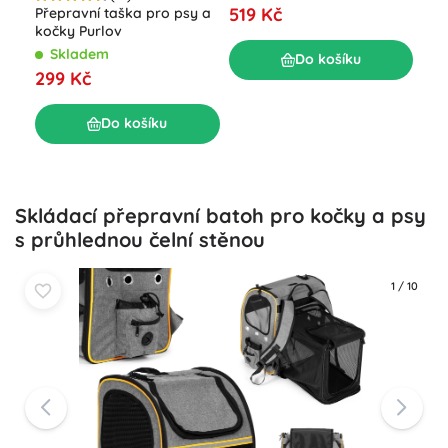
519 Kč
Přepravní taška pro psy a
Čer
kočky Purlov
psy
Skladem
S
Do košíku
299 Kč
89
Do košíku
Skládací přepravní batoh pro kočky a psy
s průhlednou čelní stěnou
1
/
10