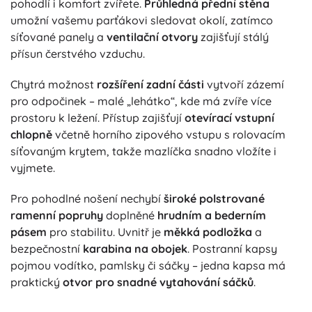
pohodlí i komfort zvířete.
Průhledná přední stěna
umožní vašemu parťákovi sledovat okolí, zatímco
síťované panely a
ventilační otvory
zajišťují stálý
přísun čerstvého vzduchu.
Chytrá možnost
rozšíření zadní části
vytvoří zázemí
pro odpočinek – malé „lehátko“, kde má zvíře více
prostoru k ležení. Přístup zajišťují
otevírací vstupní
chlopně
včetně horního zipového vstupu s rolovacím
síťovaným krytem, takže mazlíčka snadno vložíte i
vyjmete.
Pro pohodlné nošení nechybí
široké polstrované
ramenní popruhy
doplněné
hrudním a bederním
pásem
pro stabilitu. Uvnitř je
měkká podložka
a
bezpečnostní
karabina na obojek
. Postranní kapsy
pojmou vodítko, pamlsky či sáčky – jedna kapsa má
praktický
otvor pro snadné vytahování sáčků
.