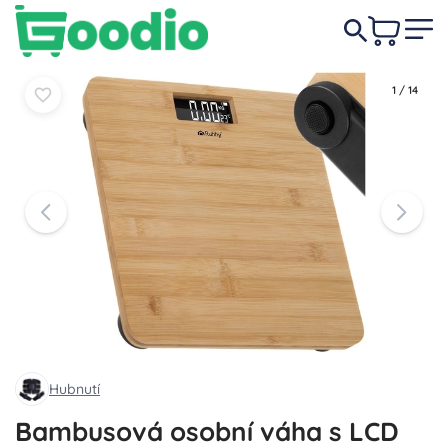
259 Kč
Do košíku
Do košíku
1
/
14
Hubnutí
Bambusová osobní váha s LCD