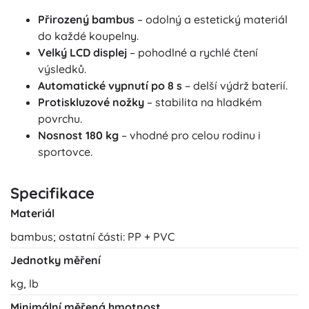
Přirozený bambus
– odolný a estetický materiál
do každé koupelny.
Velký LCD displej
– pohodlné a rychlé čtení
výsledků.
Automatické vypnutí po 8 s
– delší výdrž baterií.
Protiskluzové nožky
– stabilita na hladkém
povrchu.
Nosnost 180 kg
– vhodné pro celou rodinu i
sportovce.
Specifikace
Materiál
bambus; ostatní části: PP + PVC
Jednotky měření
kg, lb
Minimální měřená hmotnost