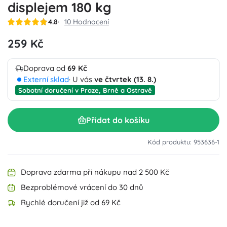
displejem 180 kg
4.8
10 Hodnocení
259 Kč
Doprava od
69 Kč
Externí sklad
· U vás
ve čtvrtek (13. 8.)
Sobotní doručení v Praze, Brně a Ostravě
Přidat do košíku
Kód produktu: 953636-1
Doprava zdarma při nákupu nad 2 500 Kč
Bezproblémové vrácení do 30 dnů
Rychlé doručení již od 69 Kč