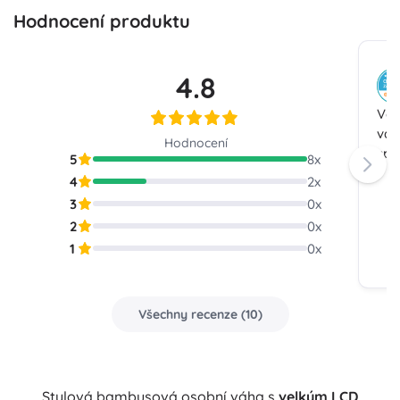
Hodnocení produktu
4.8
Váh
váž
Hodnocení
spo
5
8
x
4
2
x
3
0
x
2
0
x
1
0
x
Všechny recenze
(
10
)
Stylová bambusová osobní váha s
velkým LCD