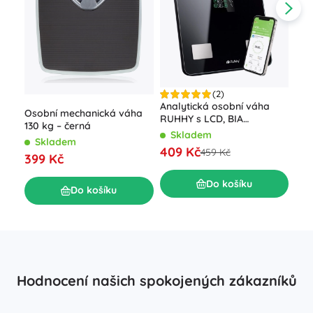
(2)
Ana
Analytická osobní váha
Osobní mechanická váha
RUH
RUHHY s LCD, BIA
130 kg – černá
10 
analýzou a Bluetooth,
S
Skladem
Skladem
černá
48
409 Kč
459 Kč
399 Kč
Do košíku
Do košíku
Hodnocení našich spokojených zákazníků