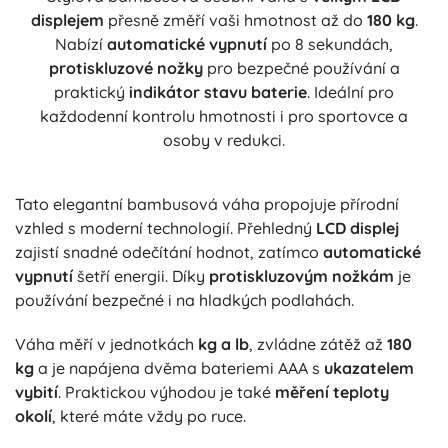
displejem
přesně změří vaši hmotnost až do
180 kg
.
Nabízí
automatické vypnutí
po 8 sekundách,
protiskluzové nožky
pro bezpečné používání a
praktický
indikátor stavu baterie
. Ideální pro
každodenní kontrolu hmotnosti i pro sportovce a
osoby v redukci.
Tato elegantní bambusová váha propojuje přírodní
vzhled s moderní technologií. Přehledný
LCD displej
zajistí snadné odečítání hodnot, zatímco
automatické
vypnutí
šetří energii. Díky
protiskluzovým nožkám
je
používání bezpečné i na hladkých podlahách.
Váha měří v jednotkách
kg a lb
, zvládne zátěž až
180
kg
a je napájena dvěma bateriemi AAA s
ukazatelem
vybití
. Praktickou výhodou je také
měření teploty
okolí
, které máte vždy po ruce.