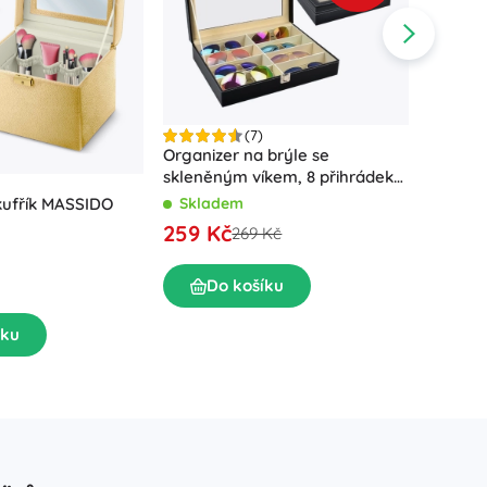
(7)
Organizer na brýle se
skleněným víkem, 8 přihrádek
SOULIMA
Kosmeti
kufřík MASSIDO
Skladem
cestovn
259 Kč
269 Kč
Skla
279 K
Do košíku
D
íku