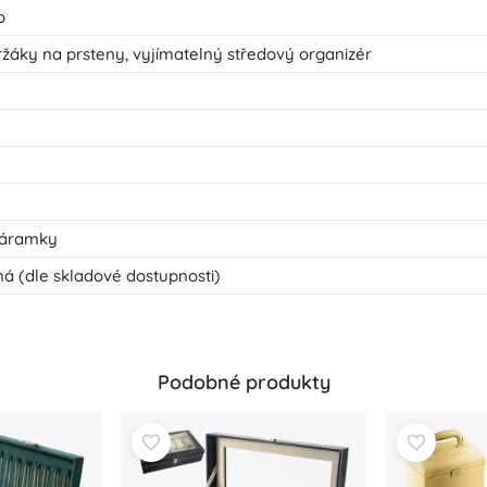
o
držáky na prsteny, vyjímatelný středový organizér
 náramky
á (dle skladové dostupnosti)
Podobné produkty