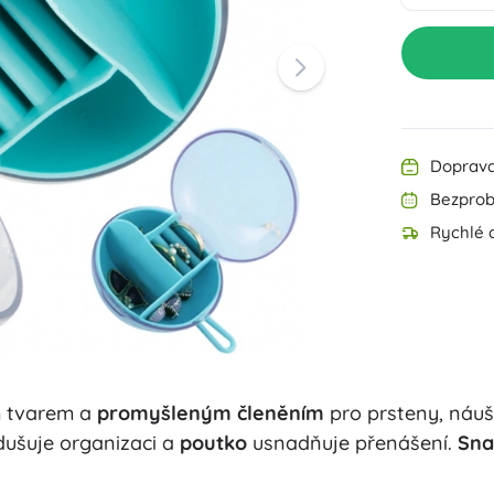
Výbava pro nejmenší
Hudba
Zahradní osvětlení
Dekorace
Bezpečnost
Škola
Organizace
Noční osvětlení
Doprava
Bezprob
Rychlé d
Párty
m tvarem a
promyšleným členěním
pro prsteny, náušn
Knihy
ušuje organizaci a
poutko
usnadňuje přenášení.
Sna