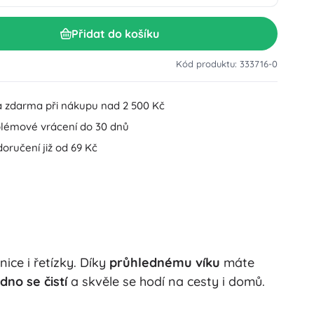
Doplňky k umyvadlu
Dekorace
Přidat do košíku
Doplňky na WC
Doplňky k vaně a sprše
Figurky
Kód produktu: 333716-0
Koupelnový textil
 zdarma při nákupu nad 2 500 Kč
lémové vrácení do 30 dnů
oručení již od 69 Kč
Panenky a miminka
ice i řetízky. Díky
průhlednému víku
máte
Hračky do vody
dno se čistí
a skvěle se hodí na cesty i domů.