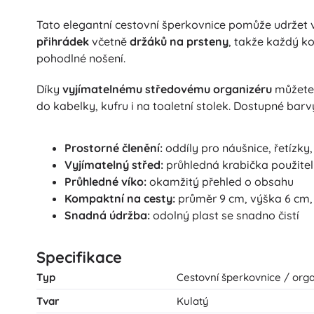
Tato elegantní cestovní šperkovnice pomůže udržet 
přihrádek
včetně
držáků na prsteny
, takže každý k
pohodlné nošení.
Díky
vyjímatelnému středovému organizéru
můžete 
do kabelky, kufru i na toaletní stolek. Dostupné barv
Prostorné členění:
oddíly pro náušnice, řetízky
Vyjímatelný střed:
průhledná krabička použite
Průhledné víko:
okamžitý přehled o obsahu
Kompaktní na cesty:
průměr 9 cm, výška 6 cm,
Snadná údržba:
odolný plast se snadno čistí
Specifikace
Typ
Cestovní šperkovnice / orga
Tvar
Kulatý