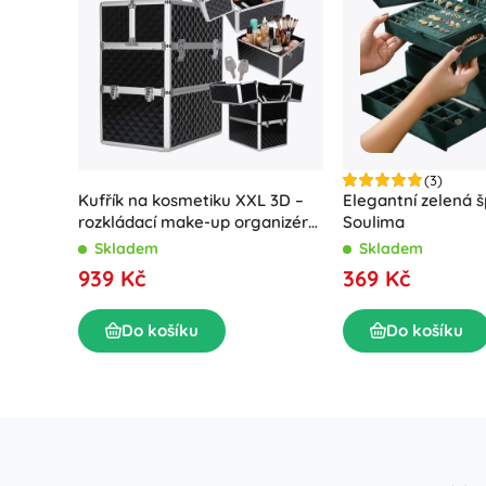
(3)
Kufřík na kosmetiku XXL 3D –
Elegantní zelená 
rozkládací make-up organizér
Soulima
se zámkem
Skladem
Skladem
939 Kč
369 Kč
Do košíku
Do košíku