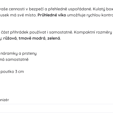
vaše cennosti v bezpečí a přehledně uspořádané. Kulatý bo
ousek má své místo.
Průhledné víko
umožňuje rychlou kontro
část přihrádek používat i samostatně. Kompaktní rozměry
y:
růžová
,
tmavě modrá
,
zelená
.
, náramky a prsteny
lná samostatně
 poutko 3 cm
nizér