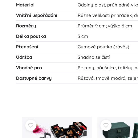
Materiál
Odolný plast, průhledné vík
Vnitřní uspořádání
Různé velikosti přihrádek, 
Rozměry
Průměr 9 cm; výška 6 cm
Délka poutka
3 cm
Přenášení
Gumové poutko (závěs)
Údržba
Snadno se čistí
Vhodné pro
Prsteny, náušnice, řetízky,
Dostupné barvy
Růžová, tmavě modrá, zelen