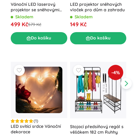
Vánoční LED laserový
LED projektor sněhových
LED
projektor se sněhovými
vloček pro dům a zahradu
dál
vločkami na dům
svě
Skladem
Skladem
S
499 Kč
149 Kč
10
579 Kč
Do košíku
Do košíku
-4%
(1)
LED svítící srdce Vánoční
Sol
Stojací předsíňový regál s
dekorace
LED
věšákem 182 cm Ruhhy