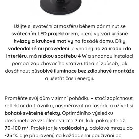
Užijte si sváteční atmosféru během pár minut se
svátečním LED projektorem
, který vytváří
krásné
hvězdy a kruhové motivy
na fasádě domu. Díky
voděodolnému provedení
je vhodný
na zahradu i do
interiéru
, má
nízkou spotřebu 4 W
a snadnou instalaci
pomocí zapichovacího stativu. Ideální způsob, jak
dosáhnout
působivé iluminace bez zdlouhavé montáže
a ušetřit čas i energii.
Proměňte svůj dům v zimní pohádku – stačí zapíchnout
reflektor do trávníku, nasměrovat na fasádu a užívat si
bohaté světelné efekty
. Optimálního výsledku
dosáhnete ze vzdálenosti cca
7 m
, kdy pokryjete až
70–100 m²
. Projektor je
voděodolný
, odolává mrazu do
-25 °C
a je připravený na každodenní používání po