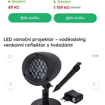
Skladem
S
Skladem
69 Kč
66
1 159 Kč
1 199 Kč
Do košíku
Do košíku
LED vánoční projektor – voděodolný
venkovní reflektor s hvězdami
1
/
4