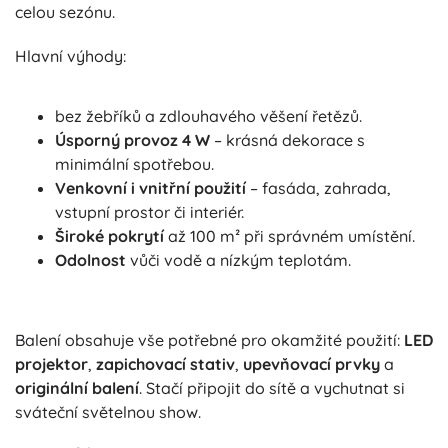
celou sezónu.
Hlavní výhody:
bez žebříků a zdlouhavého věšení řetězů.
Úsporný provoz 4 W
– krásná dekorace s
minimální spotřebou.
Venkovní i vnitřní použití
– fasáda, zahrada,
vstupní prostor či interiér.
Široké pokrytí
až 100 m² při správném umístění.
Odolnost
vůči vodě a nízkým teplotám.
Balení obsahuje vše potřebné pro okamžité použití:
LED
projektor
,
zapichovací stativ
,
upevňovací prvky
a
originální balení
. Stačí připojit do sítě a vychutnat si
sváteční světelnou show.