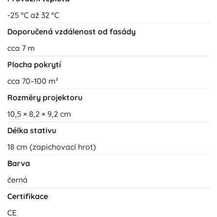
-25 °C až 32 °C
Doporučená vzdálenost od fasády
cca 7 m
Plocha pokrytí
cca 70–100 m²
Rozměry projektoru
10,5 × 8,2 × 9,2 cm
Délka stativu
18 cm (zapichovací hrot)
Barva
černá
Certifikace
CE