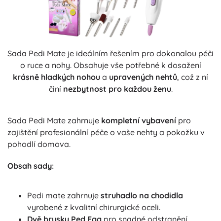
Sada Pedi Mate je ideálním řešením pro dokonalou péči
o ruce a nohy. Obsahuje vše potřebné k dosažení
krásně hladkých nohou
a
upravených nehtů
, což z ní
činí
nezbytnost pro každou ženu
.
Sada Pedi Mate zahrnuje
kompletní vybavení
pro
zajištění profesionální péče o vaše nehty a pokožku v
pohodlí domova.
Obsah sady:
Pedi mate zahrnuje
struhadlo na chodidla
vyrobené z kvalitní chirurgické oceli.
Dvě brusky Ped Egg
pro snadné odstranění