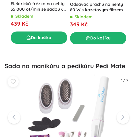
Elektrická frézka na nehty
Odsávač prachu na nehty
Fre
35 000 ot/min se sadou 6
80 W s kazetovým filtrem
Bea
nástavců, růžová
bez sáčků
Skladem
Skladem
S
439 Kč
349 Kč
33
Do košíku
Do košíku
Sada na manikúru a pedikúru Pedi Mate
1
/
3