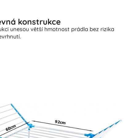
pevná konstrukce
ukci unesou větší hmotnost prádla bez rizika
evrhnutí.