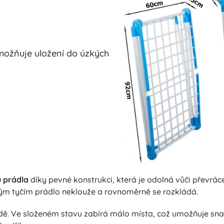
umožňuje uložení do úzkých
ů prádla
díky pevné konstrukci, která je odolná vůči převrác
kým tyčím prádlo neklouže a rovnoměrně se rozkládá.
adě. Ve složeném stavu zabírá málo místa, což umožňuje sna