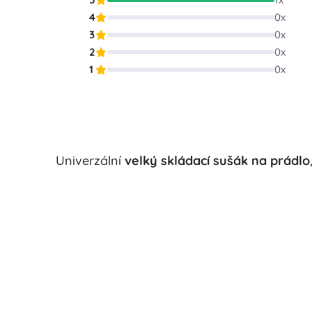
4
0
x
3
0
x
2
0
x
1
0
x
Univerzální
velký skládací sušák na prádlo