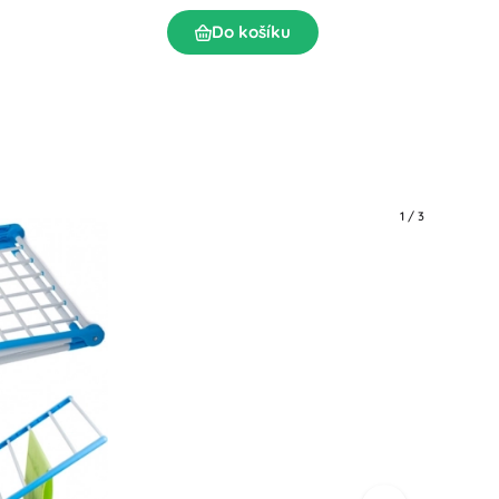
Do košíku
1
/
3