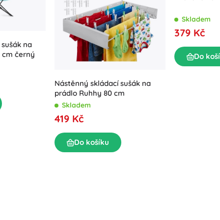
Výbava pro nejmenší
Kreslení a psaní
Zahradní osvětlení
Skladem
Dekorace
379 Kč
Bezpečnost
Škola
 sušák na
Organizace
9 cm černý
Do koš
Noční osvětlení
Nástěnný skládací sušák na
prádlo Ruhhy 80 cm
Skladem
419 Kč
Párty
Do košíku
Knihy