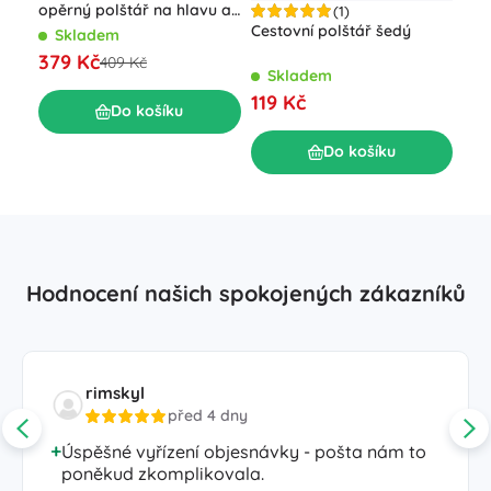
opěrný polštář na hlavu a
(1)
krk, regulovatelný – Černá
Cestovní polštář šedý
Ces
Skladem
mas
379 Kč
409 Kč
Skladem
S
119 Kč
14
Do košíku
Do košíku
Hodnocení našich spokojených zákazníků
rimskyl
před 4 dny
Úspěšné vyřízení objesnávky - pošta nám to
poněkud zkomplikovala.