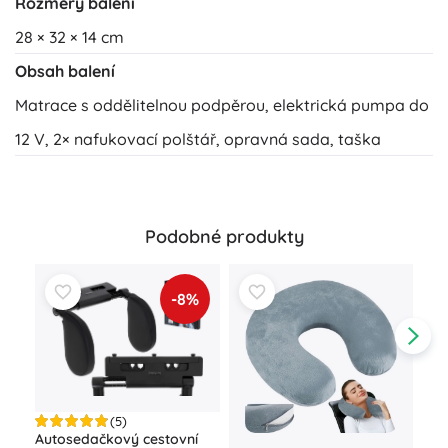
Rozměry balení
28 × 32 × 14 cm
Obsah balení
Matrace s oddělitelnou podpěrou, elektrická pumpa do
12 V, 2× nafukovací polštář, opravná sada, taška
Podobné produkty
-8%
(5)
Autosedačkový cestovní