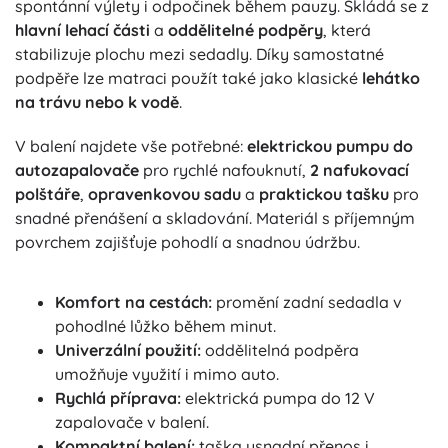
spontánní výlety i odpočinek během pauzy. Skládá se z
hlavní lehací části
a
oddělitelné podpěry
, která
stabilizuje plochu mezi sedadly. Díky samostatné
podpěře lze matraci použít také jako klasické
lehátko
na trávu nebo k vodě
.
V balení najdete vše potřebné:
elektrickou pumpu do
autozapalovače
pro rychlé nafouknutí,
2 nafukovací
polštáře
,
opravenkovou sadu
a
praktickou tašku
pro
snadné přenášení a skladování. Materiál s příjemným
povrchem zajišťuje pohodlí a snadnou údržbu.
Komfort na cestách:
promění zadní sedadla v
pohodlné lůžko během minut.
Univerzální použití:
oddělitelná podpěra
umožňuje využití i mimo auto.
Rychlá příprava:
elektrická pumpa do 12 V
zapalovače v balení.
Kompaktní balení:
taška usnadní přenos i