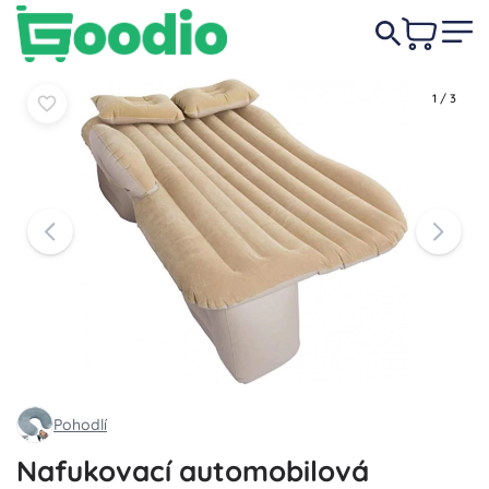
499 Kč
Do košíku
Do košíku
1
/
3
Pohodlí
Nafukovací automobilová