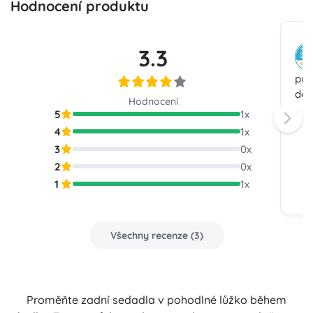
Hodnocení produktu
3.3
pro
dél
Hodnocení
5
1
x
4
1
x
3
0
x
2
0
x
1
1
x
Všechny recenze
(
3
)
Proměňte zadní sedadla v pohodlné lůžko během