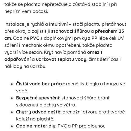
takže se plachta nepřetěžuje a zůstává stabilní i při
nepříznivém počasí.
Instalace je rychlá a intuitivní – stačí plachtu přetáhnout
přes okraj a zajistit ji
stahovací šňůrou
a
přesahem 25
cm
. Odolné
PVC
s doplňkovými prvky z
PP
lépe čelí UV
záření i mechanickému opotřebení, takže plachta
vydrží více sezón. Kryt navíc pomáhá
omezit
odpařování
a
udržovat teplotu vody
, čímž šetří čas i
náklady na údržbu.
Čistší voda bez práce:
méně listí, pylu a hmyzu ve
vodě.
Bezpečné upevnění:
stahovací šňůra brání
sklouznutí plachty ve větru.
Chytrý odvod deště:
drenážní otvory proti tvorbě
kaluží na plachtě.
Odolné materiály:
PVC a PP pro dlouhou