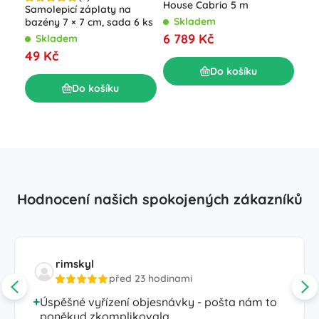
House Cabrio 5 m
Samolepicí záplaty na
Skladem
bazény 7 × 7 cm, sada 6 ks
Int
6 789 Kč
Skladem
naf
366
49 Kč
S
Do košíku
35
Do košíku
Hodnocení našich spokojených zákazníků
rimskyl
před 23 hodinami
Úspěšné vyřízení objesnávky - pošta nám to
poněkud zkomplikovala.