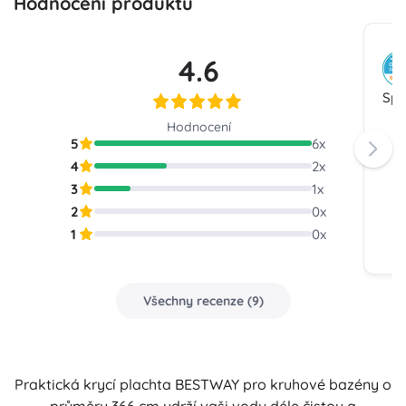
Hodnocení produktu
4.6
Spo
Hodnocení
5
6
x
4
2
x
3
1
x
2
0
x
1
0
x
Všechny recenze
(
9
)
Praktická krycí plachta BESTWAY pro kruhové bazény o