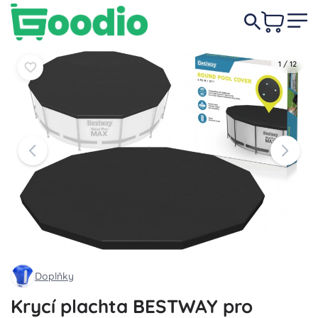
439 Kč
Do košíku
Do košíku
1
/
12
Doplňky
Krycí plachta BESTWAY pro