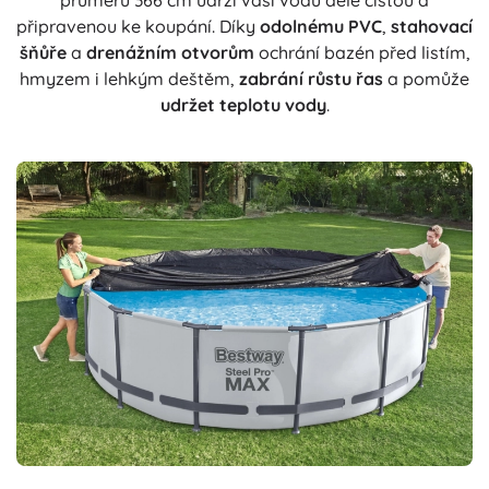
průměru 366 cm udrží vaši vodu déle čistou a
připravenou ke koupání. Díky
odolnému PVC
,
stahovací
šňůře
a
drenážním otvorům
ochrání bazén před listím,
hmyzem i lehkým deštěm,
zabrání růstu řas
a pomůže
udržet teplotu vody
.