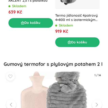
AKCENT 2,5 l s píšťalkou
Ter
Skladem
ruk
639 Kč
S
Termo jídlonosič 4patrový
14
4×800 ml s izotermickým
Do košíku
obalem
Skladem
919 Kč
Do košíku
Gumový termofor s plyšovým potahem 2 l
1
/
14