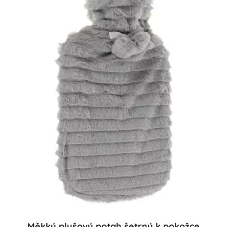
Měkký plyšový potah šetrný k pokožce