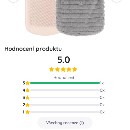
Hodnocení produktu
5.0
Hodnocení
5
1
x
4
0
x
3
0
x
2
0
x
1
0
x
Všechny recenze
(
1
)