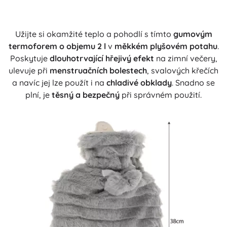
Užijte si okamžité teplo a pohodlí s tímto
gumovým
termoforem o objemu 2 l
v
měkkém plyšovém potahu
.
Poskytuje
dlouhotrvající hřejivý efekt
na zimní večery,
ulevuje při
menstruačních bolestech
, svalových křečích
a navíc jej lze použít i na
chladivé obklady
. Snadno se
plní, je
těsný a bezpečný
při správném použití.