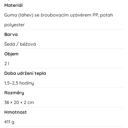
Materiál
Guma (láhev) se šroubovacím uzávěrem PP, potah
polyester
Barva
Šedá / béžová
Objem
2 l
Doba udržení tepla
1,5–2,5 hodiny
Rozměry
38 × 20 × 2 cm
Hmotnost
411 g