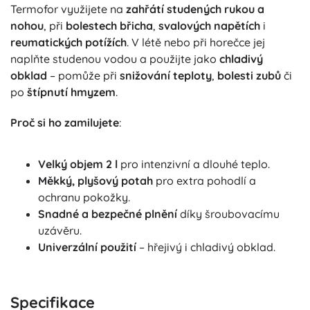
Termofor využijete na
zahřátí studených rukou a
nohou
, při
bolestech břicha
,
svalových napětích
i
reumatických potížích
. V létě nebo při horečce jej
naplňte studenou vodou a použijte jako
chladivý
obklad
– pomůže při
snižování teploty
,
bolesti zubů
či
po
štípnutí hmyzem
.
Proč si ho zamilujete
:
Velký objem 2 l
pro intenzivní a dlouhé teplo.
Měkký, plyšový potah
pro extra pohodlí a
ochranu pokožky.
Snadné a bezpečné plnění
díky šroubovacímu
uzávěru.
Univerzální použití
– hřejivý i chladivý obklad.
Specifikace