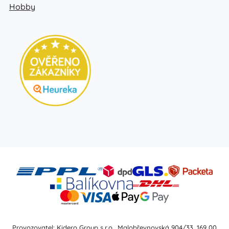
Hobby
Provozovatel: Kidero Group s.r.o., Malobřevnovská 904/33, 169 00