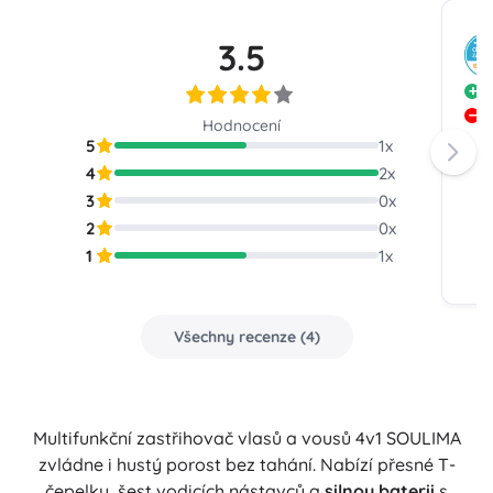
3.5
D
R
Hodnocení
5
1
x
4
2
x
3
0
x
2
0
x
1
1
x
Všechny recenze
(
4
)
Multifunkční zastřihovač vlasů a vousů 4v1 SOULIMA
zvládne i hustý porost bez tahání. Nabízí přesné T-
čepelky, šest vodicích nástavců a
silnou baterii
s