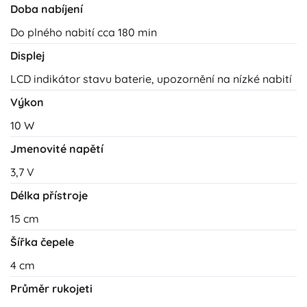
Doba nabíjení
Do plného nabití cca 180 min
Displej
LCD indikátor stavu baterie, upozornění na nízké nabití
Výkon
10 W
Jmenovité napětí
3,7 V
Délka přístroje
15 cm
Šířka čepele
4 cm
Průměr rukojeti