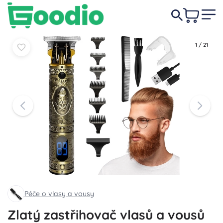
279 Kč
Do košíku
Do košíku
1
/
21
Péče o vlasy a vousy
Zlatý zastřihovač vlasů a vousů