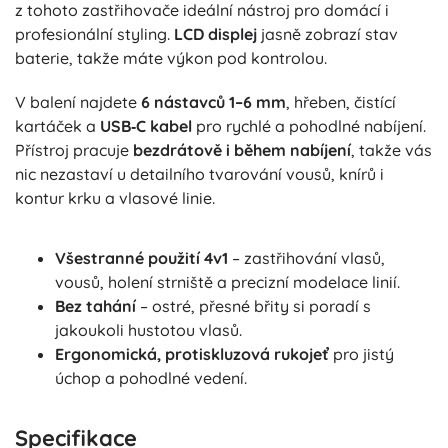
z tohoto zastřihovače ideální nástroj pro domácí i
profesionální styling.
LCD displej
jasně zobrazí stav
baterie, takže máte výkon pod kontrolou.
V balení najdete
6 nástavců 1–6 mm
, hřeben, čistící
kartáček a
USB‑C kabel
pro rychlé a pohodlné nabíjení.
Přístroj pracuje
bezdrátově i během nabíjení
, takže vás
nic nezastaví u detailního tvarování vousů, knírů i
kontur krku a vlasové linie.
Všestranné použití 4v1
– zastřihování vlasů,
vousů, holení strniště a precizní modelace linií.
Bez tahání
– ostré, přesné břity si poradí s
jakoukoli hustotou vlasů.
Ergonomická, protiskluzová rukojeť
pro jistý
úchop a pohodlné vedení.
Specifikace