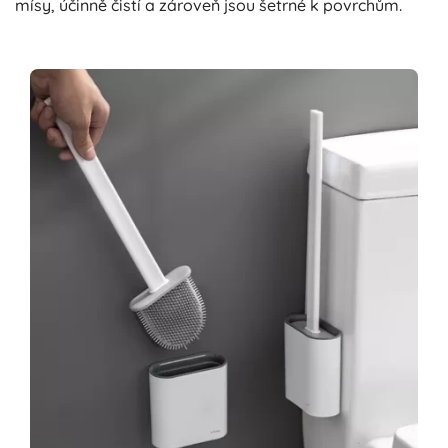
mísy, účinně čistí a zároveň jsou šetrné k povrchům.