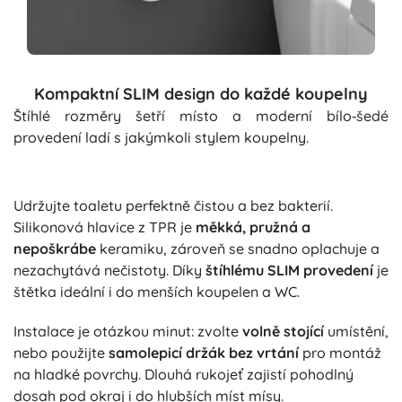
Kompaktní SLIM design do každé koupelny
Štíhlé rozměry šetří místo a moderní bílo‑šedé
provedení ladí s jakýmkoli stylem koupelny.
Udržujte toaletu perfektně čistou a bez bakterií.
Silikonová hlavice z TPR je
měkká, pružná a
nepoškrábe
keramiku, zároveň se snadno oplachuje a
nezachytává nečistoty. Díky
štíhlému SLIM provedení
je
štětka ideální i do menších koupelen a WC.
Instalace je otázkou minut: zvolte
volně stojící
umístění,
nebo použijte
samolepicí držák bez vrtání
pro montáž
na hladké povrchy. Dlouhá rukojeť zajistí pohodlný
dosah pod okraj i do hlubších míst mísy.