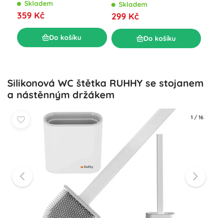
rychloupínáním, univerzální
Skladem
S
Skladem
bílé
359 Kč
30
299 Kč
Do košíku
Do košíku
Silikonová WC štětka RUHHY se stojanem
a nástěnným držákem
1
/
16