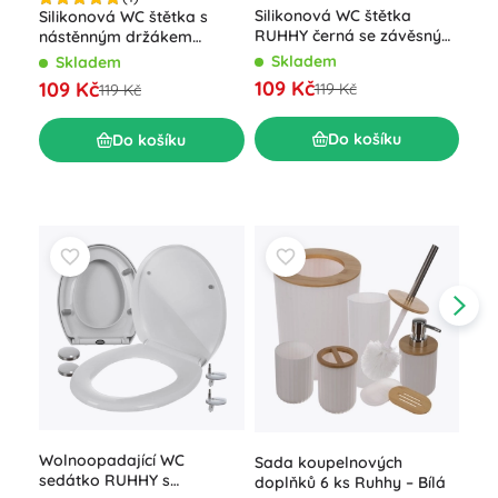
Sil
Silikonová WC štětka
Silikonová WC štětka s
sto
RUHHY černá se závěsným
nástěnným držákem
bíl
držákem a nádobou
RUHHY, bílá
S
Skladem
Skladem
17
109 Kč
109 Kč
119 Kč
119 Kč
Do košíku
Do košíku
Wolnoopadající WC
WC 
Sada koupelnových
sedátko RUHHY s
chr
doplňků 6 ks Ruhhy – Bílá