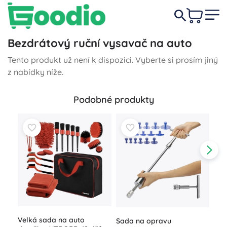
Bezdrátový ruční vysavač na auto
Tento produkt už není k dispozici. Vyberte si prosím jiný
z nabídky níže.
Podobné produkty
Velká sada na auto
Sada na opravu
Výv