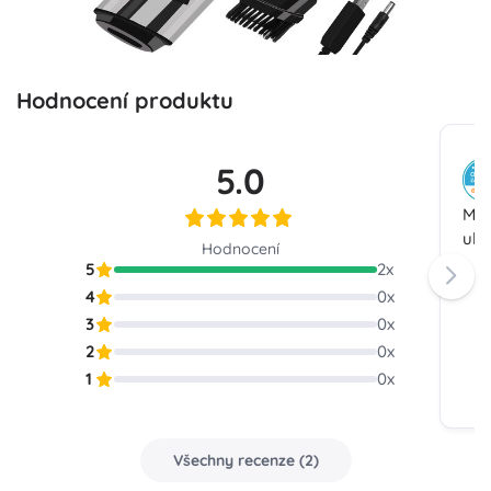
Hodnocení produktu
5.0
Mal
uká
Hodnocení
5
2
x
4
0
x
3
0
x
2
0
x
1
0
x
Všechny recenze
(
2
)