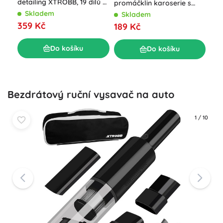
detailing XTROBB, 19 dílů v
promáčklin karoserie s
XT
tašce
posuvným kladivem a
Skladem
Skladem
S
adaptéry pdr
359 Kč
189 Kč
13
Do košíku
Do košíku
Bezdrátový ruční vysavač na auto
1
/
10