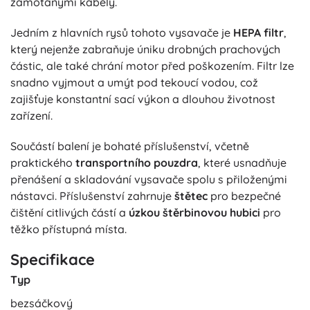
zamotanými kabely.
Jedním z hlavních rysů tohoto vysavače je
HEPA filtr
,
který nejenže zabraňuje úniku drobných prachových
částic, ale také chrání motor před poškozením. Filtr lze
snadno vyjmout a umýt pod tekoucí vodou, což
zajišťuje konstantní sací výkon a dlouhou životnost
zařízení.
Součástí balení je bohaté příslušenství, včetně
praktického
transportního pouzdra
, které usnadňuje
přenášení a skladování vysavače spolu s přiloženými
nástavci. Příslušenství zahrnuje
štětec
pro bezpečné
čištění citlivých částí a
úzkou štěrbinovou hubici
pro
těžko přístupná místa.
Specifikace
Typ
bezsáčkový