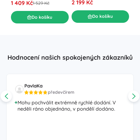
2 199 Kč
1 409 Kč
1 9
1 529 Kč
Do košíku
Do košíku
Hodnocení našich spokojených zákazníků
PavlaKa
předevčírem
Mohu pochválit extrémně rychlé dodání. V
neděli ráno objednáno, v pondělí dodáno.