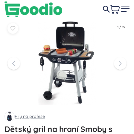
989 Kč
Do košíku
Do košíku
1
/
15
Hry na profese
Dětský gril na hraní Smoby s