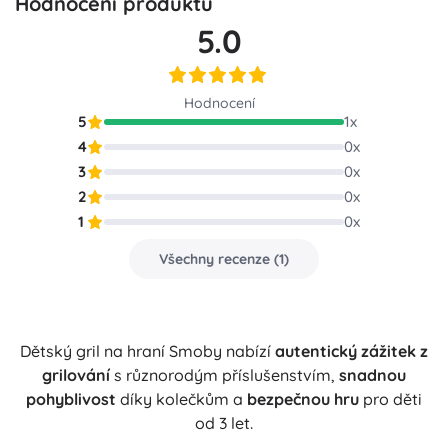
Hodnocení produktu
5.0
Hodnocení
5
1
x
4
0
x
3
0
x
2
0
x
1
0
x
Všechny recenze
(
1
)
Dětský gril na hraní Smoby nabízí
autentický zážitek z
grilování
s různorodým příslušenstvím,
snadnou
pohyblivost
díky kolečkům a
bezpečnou hru
pro děti
od 3 let.