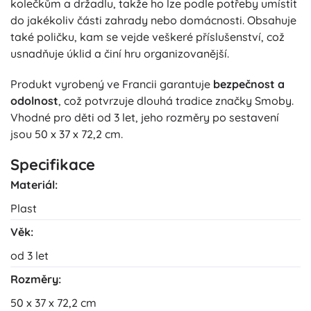
kolečkům a držadlu, takže ho lze podle potřeby umístit
do jakékoliv části zahrady nebo domácnosti. Obsahuje
také poličku, kam se vejde veškeré příslušenství, což
usnadňuje úklid a činí hru organizovanější.
Produkt vyrobený ve Francii garantuje
bezpečnost a
odolnost
, což potvrzuje dlouhá tradice značky Smoby.
Vhodné pro děti od 3 let, jeho rozměry po sestavení
jsou 50 x 37 x 72,2 cm.
Specifikace
Materiál:
Plast
Věk:
od 3 let
Rozměry:
50 x 37 x 72,2 cm