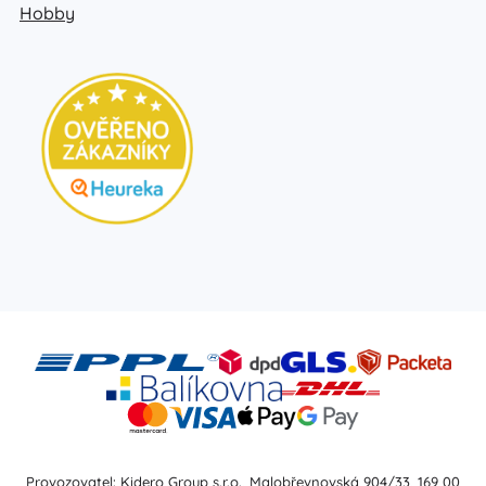
Hobby
Provozovatel: Kidero Group s.r.o., Malobřevnovská 904/33, 169 00