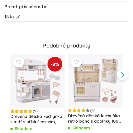
Počet příslušenství:
18 kusů
Podobné produkty
-8%
(4)
(9)
Dřevěná dětská kuchyňka
Dřevěná dětská kuchyňka
Dře
retro boho s doplňky 100
z mdf s příslušenstvím,
XL 
cm
šedá, 82 cm
Tma
Skladem
Skladem
S