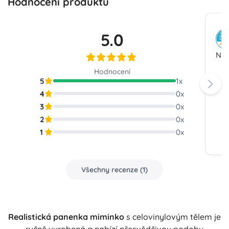
Hodnocení produktu
5.0
Nad
Hodnocení
5
1
x
4
0
x
3
0
x
2
0
x
1
0
x
Všechny recenze
(
1
)
Realistická panenka miminko
s celovinylovým tělem je