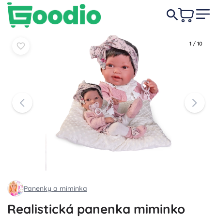
2 119 Kč
Do košíku
Do košíku
1
/
10
Panenky a miminka
Realistická panenka miminko