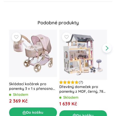
Podobné produkty
(7)
Skládací kočárek pro
Dře
Dřevěný domeček pro
panenky 3 v 1 s přenosnou
pan
panenky z MDF, černý, 78
taškou DIDI, 75 cm
TOY
Skladem
S
cm s LED osvětlením
Skladem
2 369 Kč
2 1
1 639 Kč
Do košíku
Do košíku