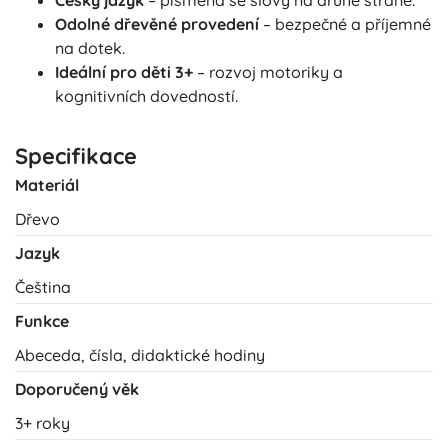
Český jazyk
– písmena se slovy na druhé straně.
Odolné dřevěné provedení
– bezpečné a příjemné
na dotek.
Ideální pro děti 3+
– rozvoj motoriky a
kognitivních dovedností.
Specifikace
Materiál
Dřevo
Jazyk
Čeština
Funkce
Abeceda, čísla, didaktické hodiny
Doporučený věk
3+ roky