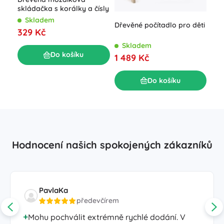
skládačka s korálky a čísly
kos
Skladem
S
Dřevěné počítadlo pro děti
329 Kč
60
Skladem
Do košíku
1 489 Kč
Do košíku
Hodnocení našich spokojených zákazníků
PavlaKa
předevčírem
Mohu pochválit extrémně rychlé dodání. V