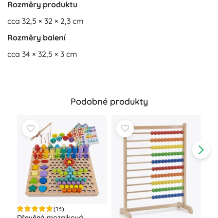
Rozměry produktu
cca 32,5 × 32 × 2,3 cm
Rozměry balení
cca 34 × 32,5 × 3 cm
Podobné produkty
(13)
Dřevěná mozaiková
Vil