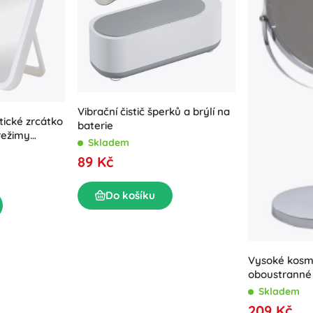
Výbava pro nejmenší
Hudba
Zahradní osvětlení
Dekorace
Bezpečnost
Škola
Organizace
Noční osvětlení
Vibrační čistič šperků a brýlí na
ické zrcátko
baterie
režimy
Skladem
 bílé
89 Kč
Do košíku
Párty
Vysoké kosm
Knihy
oboustranné 
stojánkem, p
Skladem
chrom
209 Kč