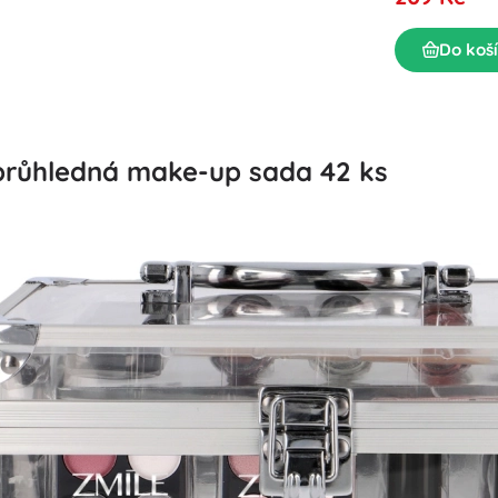
Do koš
– průhledná make-up sada 42 ks