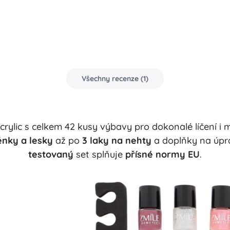
Všechny recenze
(
1
)
crylic s celkem 42 kusy výbavy pro dokonalé líčení i 
ěnky a lesky
až po
3 laky na nehty
a doplňky na úpr
testovaný
set splňuje
přísné normy EU
.