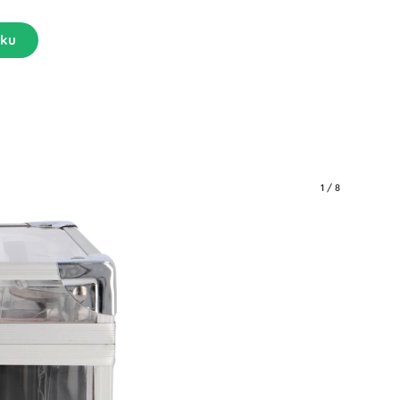
íku
1
/
8