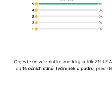
5
1
x
4
0
x
3
0
x
2
0
x
1
0
x
Objevte univerzální kosmetický kufřík ZMILE A
od
16 očních stínů
,
tvářenek a pudru
, přes
rt