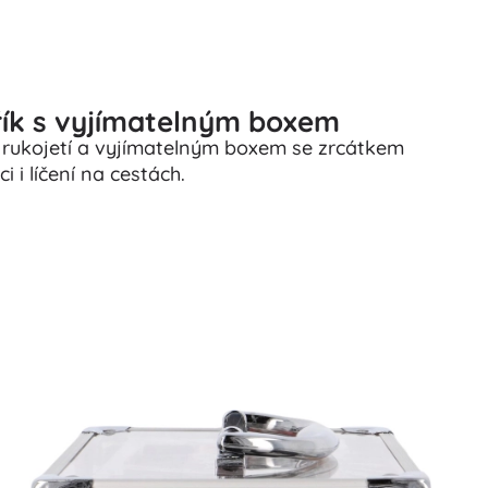
řík s vyjímatelným boxem
 rukojetí a vyjímatelným boxem se zrcátkem
 i líčení na cestách.