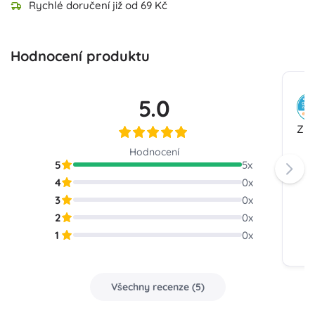
Rychlé doručení již od 69 Kč
Hodnocení produktu
5.0
Zbo
Hodnocení
5
5
x
4
0
x
3
0
x
2
0
x
1
0
x
Všechny recenze
(
5
)