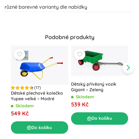
různé barevné varianty dle nabídky
Podobné produkty
Dětský přívěsný vozík
(17)
Gigant – Zelený
Dětské plechové kolečko
Skladem
Yupee velké – Modré
539 Kč
Skladem
Odr
549 Kč
mal
Do košíku
S
Do košíku
52