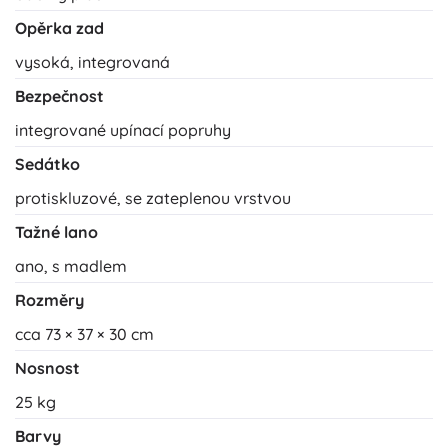
Opěrka zad
vysoká, integrovaná
Bezpečnost
integrované upínací popruhy
Sedátko
protiskluzové, se zateplenou vrstvou
Tažné lano
ano, s madlem
Rozměry
cca 73 × 37 × 30 cm
Nosnost
25 kg
Barvy