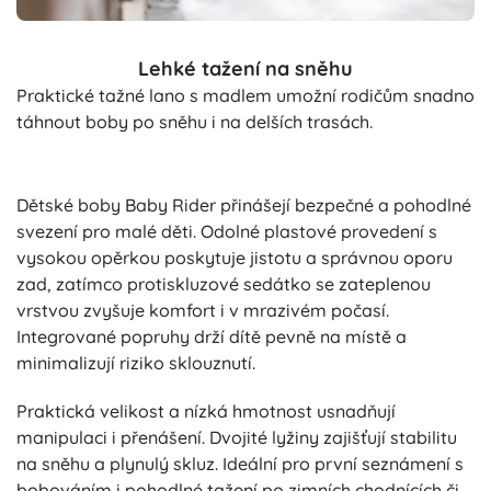
Lehké tažení na sněhu
Praktické tažné lano s madlem umožní rodičům snadno
táhnout boby po sněhu i na delších trasách.
Dětské boby Baby Rider přinášejí bezpečné a pohodlné
svezení pro malé děti. Odolné plastové provedení s
vysokou opěrkou poskytuje jistotu a správnou oporu
zad, zatímco protiskluzové sedátko se zateplenou
vrstvou zvyšuje komfort i v mrazivém počasí.
Integrované popruhy drží dítě pevně na místě a
minimalizují riziko sklouznutí.
Praktická velikost a nízká hmotnost usnadňují
manipulaci i přenášení. Dvojité lyžiny zajišťují stabilitu
na sněhu a plynulý skluz. Ideální pro první seznámení s
bobováním i pohodlné tažení po zimních chodnících či