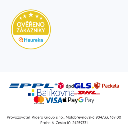
Provozovatel: Kidero Group s.r.o., Malobřevnovská 904/33, 169 00
Praha 6, Česko IČ: 24259331