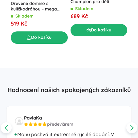
Champion pro děti
Dřevěné domino s
Skladem
kuličkodráhou – mega
sada 1131 dílků
689 Kč
Slo
Skladem
Por
519 Kč
100
S
Do košíku
1 
Do košíku
Hodnocení našich spokojených zákazníků
PavlaKa
předevčírem
Mohu pochválit extrémně rychlé dodání. V