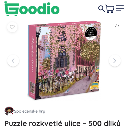
359 Kč
Do košíku
Do košíku
1
/
4
Společenské hry
Puzzle rozkvetlé ulice – 500 dílků