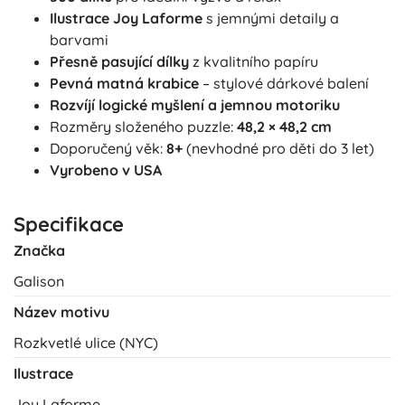
Ilustrace Joy Laforme
s jemnými detaily a
barvami
Přesně pasující dílky
z kvalitního papíru
Pevná matná krabice
– stylové dárkové balení
Rozvíjí logické myšlení a jemnou motoriku
Rozměry složeného puzzle:
48,2 × 48,2 cm
Doporučený věk:
8+
(nevhodné pro děti do 3 let)
Vyrobeno v USA
Specifikace
Značka
Galison
Název motivu
Rozkvetlé ulice (NYC)
Ilustrace
Joy Laforme