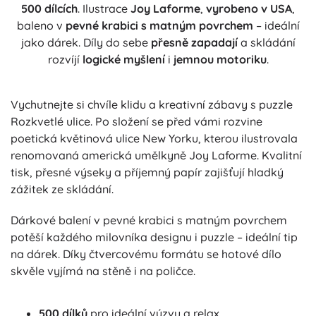
500 dílcích
. Ilustrace
Joy Laforme
,
vyrobeno v USA
,
baleno v
pevné krabici s matným povrchem
– ideální
jako dárek. Díly do sebe
přesně zapadají
a skládání
rozvíjí
logické myšlení
i
jemnou motoriku
.
Vychutnejte si chvíle klidu a kreativní zábavy s puzzle
Rozkvetlé ulice. Po složení se před vámi rozvine
poetická květinová ulice New Yorku, kterou ilustrovala
renomovaná americká umělkyně Joy Laforme. Kvalitní
tisk, přesné výseky a příjemný papír zajišťují hladký
zážitek ze skládání.
Dárkové balení v pevné krabici s matným povrchem
potěší každého milovníka designu i puzzle – ideální tip
na dárek. Díky čtvercovému formátu se hotové dílo
skvěle vyjímá na stěně i na poličce.
500 dílků
pro ideální výzvu a relax