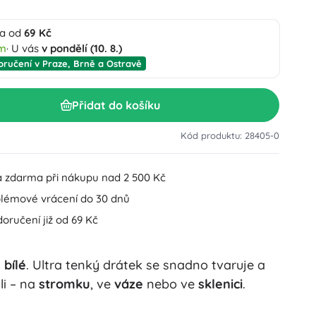
Doplňky k umyvadlu
Dekorace
a od
69 Kč
Doplňky na WC
em
· U vás
v pondělí (10. 8.)
Doplňky k vaně a sprše
Figurky
oručení v Praze, Brně a Ostravě
Koupelnový textil
Přidat do košíku
Kód produktu: 28405-0
 zdarma při nákupu nad 2 500 Kč
lémové vrácení do 30 dnů
Panenky a miminka
oručení již od 69 Kč
 bílé
. Ultra tenký drátek se snadno tvaruje a
Hračky do vody
li – na
stromku
, ve
váze
nebo ve
sklenici
.