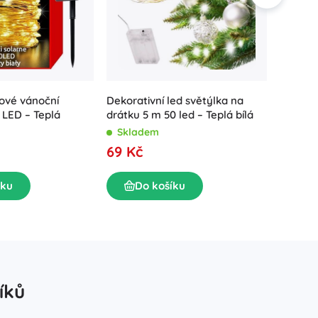
kové vánoční
Dekorativní led světýlka na
Ozdobná
 LED – Teplá
drátku 5 m 50 led – Teplá bílá
LED na 
Skladem
Exter
69 Kč
109 K
íku
Do košíku
D
íků