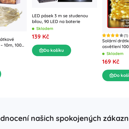
LED pásek 3 m se studenou
bílou, 90 LED na baterie
Skladem
139 Kč
(1)
rátkové
Solární drát
 – 10m, 100
osvětlení 100
Do košíku
Skladem
169 Kč
Do koš
dnocení našich spokojených zákazn