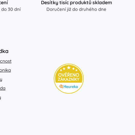
ení
Desítky tisíc produktů skladem
 do 30 dní
Doručení již do druhého dne
dka
cnost
ronika
y
ada
y