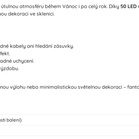
 útulnou atmosféru během Vánoc i po celý rok. Díky
50 LED
ou dekoraci ve sklenici.
ádné kabely ani hledání zásuvky.
fekt.
adné uchycení.
výzdobu.
nou výlohu nebo minimalistickou světelnou dekoraci – fanta
stí balení)