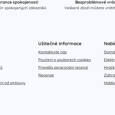
rance spokojenosti
Bezproblémové vrác
0+ spokojených zákazníků
Veškeré zboží můžete vrátit
Užitečné informace
Nabí
Kontaktujte nás
Domá
Poučení o souborech cookies
Elekt
jů
Pravidla zpracování recenzí
Hračk
Recenze
Zahr
ní od smlouvy
Hobb