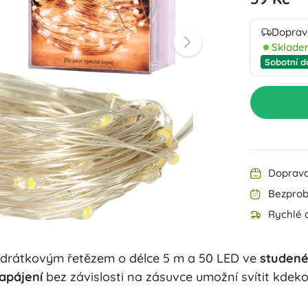
Výbava pro nejmenší
Hudba
Zahradní osvětlení
Doprav
Dekorace
Sklad
Bezpečnost
Škola
Sobotní d
Organizace
Noční osvětlení
Doprava
Bezprob
Párty
Rychlé d
 drátkovým řetězem o délce 5 m a 50 LED ve
studené
Knihy
apájení
bez závislosti na zásuvce umožní svítit kdeko