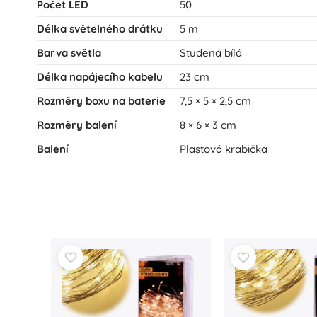
Počet LED
50
Délka světelného drátku
5 m
Barva světla
Studená bílá
Délka napájecího kabelu
23 cm
Rozměry boxu na baterie
7,5 × 5 × 2,5 cm
Rozměry balení
8 × 6 × 3 cm
Balení
Plastová krabička