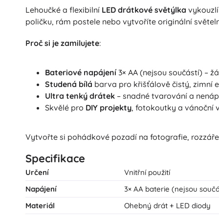
Puzzle
Lehoučké a flexibilní
LED drátkové světýlka
vykouzlí
poličku, rám postele nebo vytvoříte originální světeln
Proč si je zamilujete
:
Bateriové napájení
3× AA (nejsou součástí) – ž
Studená bílá
barva pro křišťálově čistý, zimní e
Ultra tenký drátek
– snadné tvarování a nenáp
Skvělé pro
DIY projekty
, fotokoutky a vánoční 
Vytvořte si pohádkové pozadí na fotografie, rozzáře
Specifikace
Určení
Vnitřní použití
Napájení
3× AA baterie (nejsou součá
Materiál
Ohebný drát + LED diody