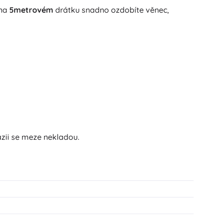
na
5metrovém
drátku snadno ozdobíte věnec,
zii se meze nekladou.