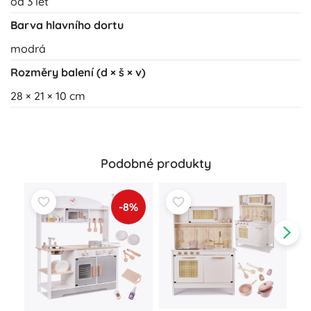
od 3 let
Barva hlavního dortu
modrá
Rozměry balení (d × š × v)
28 × 21 × 10 cm
Podobné produkty
-8%