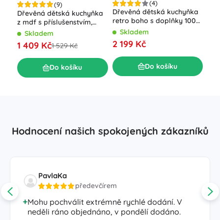
(4)
(9)
Dřevěná dětská kuchyňka
Dřevěná dětská kuchyňka
Dře
retro boho s doplňky 100
z mdf s příslušenstvím,
XL 
cm
šedá, 82 cm
Tma
Skladem
Skladem
S
2 199 Kč
1 409 Kč
1 9
1 529 Kč
Do košíku
Do košíku
Hodnocení našich spokojených zákazníků
PavlaKa
předevčírem
Mohu pochválit extrémně rychlé dodání. V
neděli ráno objednáno, v pondělí dodáno.