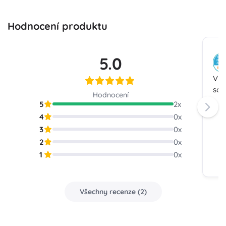
Hodnocení produktu
5.0
Vno
sch
Hodnocení
5
2
x
4
0
x
3
0
x
2
0
x
1
0
x
Všechny recenze
(
2
)