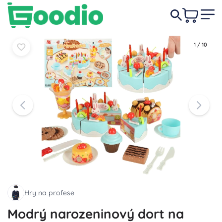
229 Kč
-13%
Do košíku
Do košíku
199 Kč
1
/
10
Hry na profese
Modrý narozeninový dort na