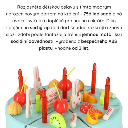
Rozjasněte dětskou oslavu s tímto modrým
narozeninovým dortem na krájení –
75dílná sada
plná
ovoce, svíček a doplňků pro hru na cukráře. Díky
spojům na
suchý zip
děti dort snadno rozkrojí a znovu
složí, zdobí podle fantazie a trénují
jemnou motoriku
i
sociální dovednosti
. Vyrobeno z
bezpečného ABS
plastu
, vhodné
od 3 let
.