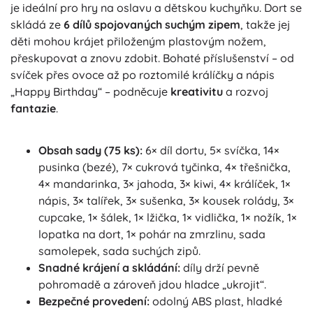
je ideální pro hry na oslavu a dětskou kuchyňku. Dort se
skládá ze
6 dílů spojovaných suchým zipem
, takže jej
děti mohou krájet přiloženým plastovým nožem,
přeskupovat a znovu zdobit. Bohaté příslušenství – od
svíček přes ovoce až po roztomilé králíčky a nápis
„Happy Birthday“ – podněcuje
kreativitu
a rozvoj
fantazie
.
Obsah sady (75 ks):
6× díl dortu, 5× svíčka, 14×
pusinka (bezé), 7× cukrová tyčinka, 4× třešnička,
4× mandarinka, 3× jahoda, 3× kiwi, 4× králíček, 1×
nápis, 3× talířek, 3× sušenka, 3× kousek rolády, 3×
cupcake, 1× šálek, 1× lžička, 1× vidlička, 1× nožík, 1×
lopatka na dort, 1× pohár na zmrzlinu, sada
samolepek, sada suchých zipů.
Snadné krájení a skládání:
díly drží pevně
pohromadě a zároveň jdou hladce „ukrojit“.
Bezpečné provedení:
odolný
ABS plast
, hladké