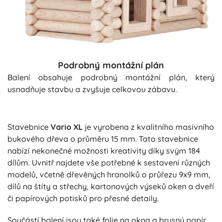
Podrobný montážní plán
Balení obsahuje podrobný montážní plán, který
usnadňuje stavbu a zvyšuje celkovou zábavu.
Stavebnice
Vario XL
je vyrobena z kvalitního masivního
bukového dřeva o průměru 15 mm. Tato stavebnice
nabízí nekonečné možnosti kreativity díky svým 184
dílům. Uvnitř najdete vše potřebné k sestavení různých
modelů, včetně dřevěných hranolků o průřezu 9x9 mm,
dílů na štíty a střechy, kartonových výseků oken a dveří
či papírových potisků pro přesné detaily.
Součástí balení jsou také folie na okna a brusný papír