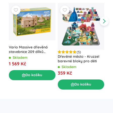
Vario Massive dřevěná
stavebnice 209 dílků
(5)
WALACHIA
Dřevěné město - Kruzzel
Dře
Skladem
barevné bloky pro děti
Foo
1 569 Kč
Skladem
S
359 Kč
1 0
Do košíku
Do košíku