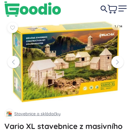
1 399 Kč
Do košíku
Do košíku
1
/
14
Stavebnice a skládačky
Vario XL stavebnice z masivního