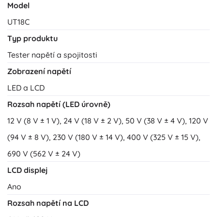
Model
UT18C
Typ produktu
Tester napětí a spojitosti
Zobrazení napětí
LED a LCD
Rozsah napětí (LED úrovně)
12 V (8 V ± 1 V), 24 V (18 V ± 2 V), 50 V (38 V ± 4 V), 120 V
(94 V ± 8 V), 230 V (180 V ± 14 V), 400 V (325 V ± 15 V),
690 V (562 V ± 24 V)
LCD displej
Ano
Rozsah napětí na LCD