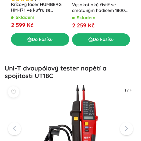
Ozo
Křížový laser HUMBERG
Vysokotlaký čistič se
60 
HM-171 ve kufru se
smotaným hadicem 1800
čas
stativem, 4D 16 linií, zelený
W Humberg HM-300, 230
S
Skladem
Skladem
paprsek
bar
93
2 599 Kč
2 259 Kč
Do košíku
Do košíku
Uni-T dvoupólový tester napětí a
spojitosti UT18C
1
/
4