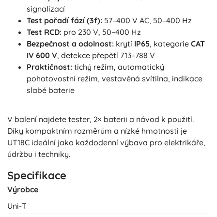
signalizací
Test pořadí fází (3f):
57–400 V AC, 50–400 Hz
Test RCD:
pro 230 V, 50–400 Hz
Bezpečnost a odolnost:
krytí
IP65
, kategorie
CAT
IV 600 V
, detekce přepětí 713–788 V
Praktičnost:
tichý režim, automatický
pohotovostní režim, vestavěná svítilna, indikace
slabé baterie
V balení najdete tester, 2× baterii a návod k použití.
Díky kompaktním rozměrům a nízké hmotnosti je
UT18C ideální jako každodenní výbava pro elektrikáře,
údržbu i techniky.
Specifikace
Výrobce
Uni-T