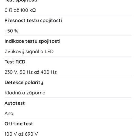
0 Ω až 100 kΩ
Přesnost testu spojitosti
+50 %
Indikace testu spojitosti
Zvukový signál a LED
Test RCD
230 V, 50 Hz až 400 Hz
Detekce polarity
Kladná a záporná
Autotest
Ano
Off-line test
100 V až 690 V