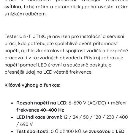
svítilna
, tichý režim a automatický pohotovostní režim
s nízkým odběrem.
Tester Uni-T UT18C je navržen pro instalační a servisní
práci, kde potřebujete spolehlivě ověřit přítomnost
napětí, rychle zkontrolovat spojitost vodičů a bezpečně
pracovat i v rozvodných obvodech. Přístroj zobrazuje
napětí pomocí LED úrovní a současně poskytuje
přesnější údaj na LCD včetně frekvence.
Klíčové výhody a funkce:
Rozsah napětí na LCD:
6–690 V (AC/DC) + měření
frekvence 40–400 Hz
LED indikace úrovní:
12 / 24 / 50 / 120 / 230 / 400
/ 690 V
Test spojitosti:
0 Ω až 100 kΩ se
zvukovou
a
LED