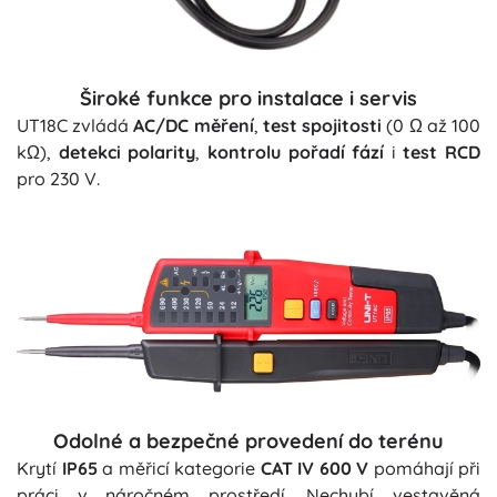
Široké funkce pro instalace i servis
UT18C zvládá
AC/DC měření
,
test spojitosti
(0 Ω až 100
kΩ),
detekci polarity
,
kontrolu pořadí fází
i
test RCD
pro 230 V.
Odolné a bezpečné provedení do terénu
Krytí
IP65
a měřicí kategorie
CAT IV 600 V
pomáhají při
práci v náročném prostředí. Nechybí vestavěná