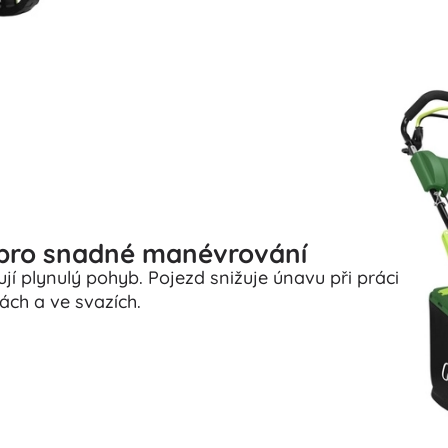
a pro snadné manévrování
ťují plynulý pohyb. Pojezd snižuje únavu při práci
ách a ve svazích.