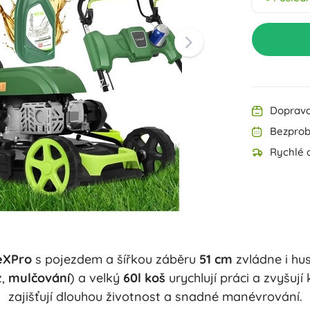
Výbava pro nejmenší
Hudba
Zahradní osvětlení
Dekorace
Bezpečnost
Škola
Organizace
Noční osvětlení
Doprava
Bezprob
Rychlé 
Párty
eXPro
s pojezdem a šířkou záběru
51 cm
zvládne i hu
Knihy
z,
mulčování
) a velký
60l koš
urychlují práci a zvyšuj
zajišťují dlouhou životnost a snadné manévrování.