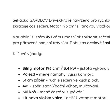
Sekačka GARDLOV DriveXPro je navržena pro rychlou a
zkracuje čas sečení. Motor 196 cm³ s litinovou vložk
Variabilní systém
4v1
vám umožní přizpůsobit sečení
pro přirozené hnojení trávníku. Robustní
ocelové šasi
Klíčové výhody:
Silný motor 196 cm³ / 3,4 kW
– jistota výkonu v
Pojezd
– méně námahy, vyšší komfort.
51 cm záběr
– rychlé sečení velkých ploch.
4v1
– sběr, zadní/boční výhoz, mulčování.
60l koš
– méně časté vysypávání.
Litinová vložka válce
– delší životnost motoru.