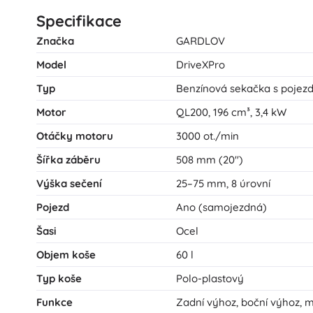
Specifikace
Značka
GARDLOV
Model
DriveXPro
Typ
Benzínová sekačka s poje
Motor
QL200, 196 cm³, 3,4 kW
Otáčky motoru
3000 ot./min
Šířka záběru
508 mm (20")
Výška sečení
25–75 mm, 8 úrovní
Pojezd
Ano (samojezdná)
Šasi
Ocel
Objem koše
60 l
Typ koše
Polo-plastový
Funkce
Zadní výhoz, boční výhoz, m