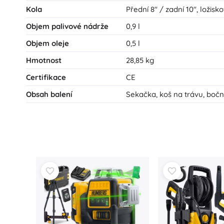
Kola
Přední 8" / zadní 10", ložisk
Objem palivové nádrže
0,9 l
Objem oleje
0,5 l
Hmotnost
28,85 kg
Certifikace
CE
Obsah balení
Sekačka, koš na trávu, boční