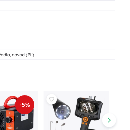
žadla, návod (PL)
-5%