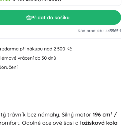
Doplňky k umyvadlu
Dekorace
Doplňky na WC
Přidat do košíku
Doplňky k vaně a sprše
Figurky
Kód produktu: 445565-1
Koupelnový textil
 zdarma při nákupu nad 2 500 Kč
lémové vrácení do 30 dnů
doručení
Panenky a miminka
stý trávník bez námahy. Silný motor
196 cm³ /
Hračky do vody
í komfort. Odolné ocelové šasi a
ložisková kola