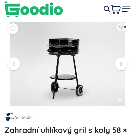
869 Kč
-22%
Do košíku
Do košíku
679 Kč
1
/
8
Grilování
Zahradní uhlíkový gril s koly 58 ×