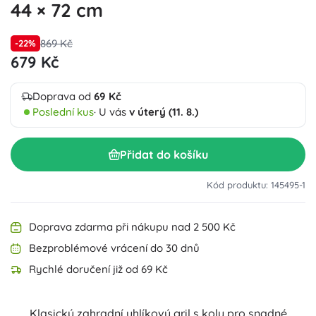
44 × 72 cm
869 Kč
-22%
679 Kč
Doprava od
69 Kč
Poslední kus
· U vás
v úterý (11. 8.)
Přidat do košíku
Kód produktu: 145495-1
Doprava zdarma při nákupu nad 2 500 Kč
Bezproblémové vrácení do 30 dnů
Rychlé doručení již od 69 Kč
Klasický zahradní uhlíkový gril s koly pro snadné