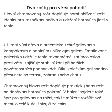
Dva rošty pro větší pohodlí
Hlavní chromovaný rošt doplňuje horní ohřívací rošt –
ideální pro rozpékání pečiva a udržení hotových jídel v
teple.
Užijte si vůni dřeva a autentickou chuť grilování s
kompaktním a odolným uhlíkovým grilem. Emailované
palenisko udržuje teplo rovnoměrně, zatímco oslon
proti větru zajišťuje stabilní žár i při horších
povětrnostních podmínkách. Díky kolečkům gril snadno
přesunete na terasu, zahradu nebo chatu.
Chromovaný hlavní rošt doplňuje praktický horní rošt
na dohřívání hotových pokrmů. V balení najdete také
špíz pro grilování na rožni, takže můžete rozšířit své
menu o celé kuře, špízy či zeleninu.