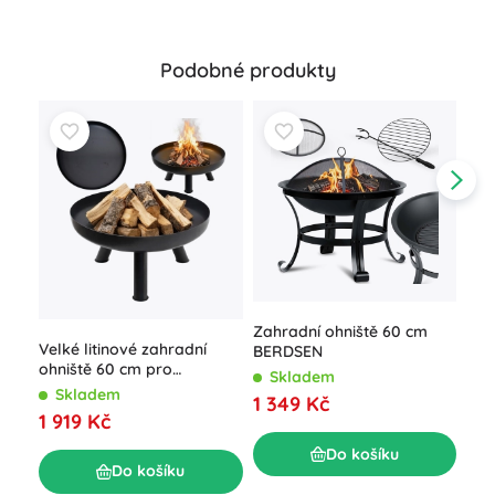
Podobné produkty
Zahradní ohniště 60 cm
Gri
Velké litinové zahradní
BERDSEN
ner
ohniště 60 cm pro
Kam
Skladem
S
pohodové táboráky
Skladem
1 349 Kč
1 5
1 919 Kč
Do košíku
Do košíku