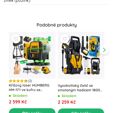
zinek (pozink)
Podobné produkty
(2)
Aku
Křížový laser HUMBERG
Vysokotlaký čistič se
V s
HM-171 ve kufru se
smotaným hadicem 1800
kuf
stativem, 4D 16 linií, zelený
W Humberg HM-300, 230
S
Skladem
Skladem
paprsek
bar
45
2 599 Kč
2 259 Kč