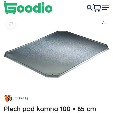
549 Kč
Do košíku
Do košíku
1
/
1
Pro kutily
Plech pod kamna 100 × 65 cm