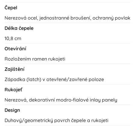
Čepel
Nerezová ocel, jednostranné broušení, ochranný povlak
Délka čepele
10,8 cm
Otevírání
Rozložením ramen rukojeti
Zajištění
Západka (latch) v otevřené/zavřené poloze
Rukojeť
Nerezová, dekorativní modro‑fialové inlay panely
Design
Duhový/geometrický povrch čepele a rukojeti