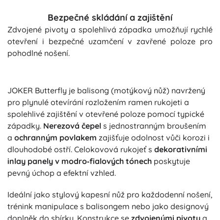
Bezpečné skládání a zajištění
Zdvojené pivoty a spolehlivá západka umožňují rychlé
otevření i bezpečné uzamčení v zavřené poloze pro
pohodlné nošení.
JOKER Butterfly je balisong (motýkový nůž) navržený
pro plynulé otevírání rozložením ramen rukojeti a
spolehlivé zajištění v otevřené poloze pomocí typické
západky.
Nerezová čepel
s jednostranným broušením
a
ochranným povlakem
zajišťuje odolnost vůči korozi i
dlouhodobé ostří. Celokovová rukojeť s
dekorativními
inlay panely v modro‑fialových tónech
poskytuje
pevný úchop a efektní vzhled.
Ideální jako stylový kapesní nůž pro každodenní nošení,
trénink manipulace s balisongem nebo jako designový
doplněk do sbírky. Konstrukce se
zdvojenými pivoty
a