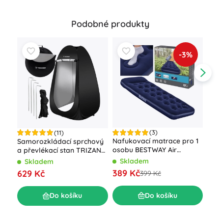
Podobné produkty
-3%
(3)
(11)
Nafukovací matrace pro 1
Samorozkládací sprchový
Skl
osobu BESTWAY Air
a převlékací stan TRIZAND
– e
Mattress Jr. Twin 185 × 76 ×
černý
uni
Skladem
Skladem
S
28 cm s nožní pumpou
389 Kč
629 Kč
84
399 Kč
Do košíku
Do košíku