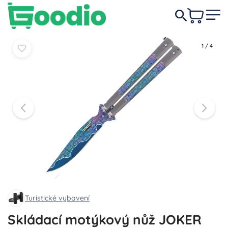
409 Kč
Do košíku
Do košíku
1
/
4
Turistické vybavení
Skládací motýkový nůž JOKER