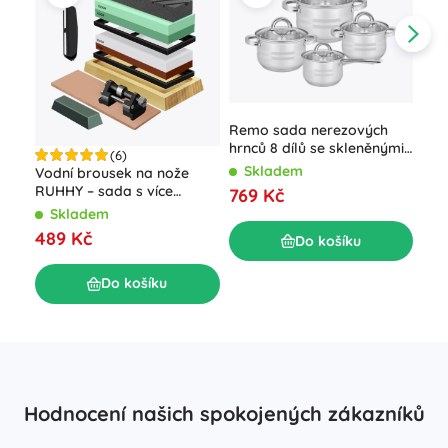
Remo sada nerezových
hrnců 8 dílů se skleněnými
(6)
poklicemi
Skladem
Vodní brousek na nože
Ele
RUHHY – sada s více
ACT
769 Kč
zrnitostmi a koženým
Skladem
S
páskem
489 Kč
79
Do košíku
Do košíku
Hodnocení našich spokojených zákazníků