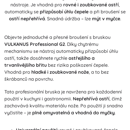
nástroje. Je vhodná pro
rovné i zoubkované ostří
,
automaticky se
přizpůsobí úhlu čepele
a při broušení se
ostří nepřehřívá
. Snadná údržba – lze
mýt v myčce
.
Objevte jednoduché a přesné broušení s bruskou
VULKANUS Professional G2
. Díky chytrému
mechanismu se nástroj automaticky přizpůsobí úhlu
ostří, takže dosáhnete rychle
ostřejšího a
trvanlivějšího břitu
bez rizika poškození čepele.
Vhodná pro
hladké i zoubkované nože
, a to bez
škrábanců na povrchu.
Tato profesionální bruska je navržena pro každodenní
použití v kuchyni i gastronomii.
Nepřehřívá ostří
, čímž
zachovává kvalitu materiálu nože. Po použití ji snadno
vyčistíte – je
plně omyvatelná a vhodná do myčky
.