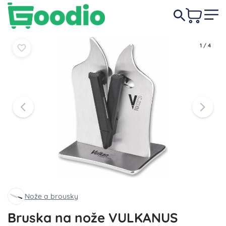
3 189 Kč
Do košíku
Do košíku
1
/
4
Nože a brousky
Bruska na nože VULKANUS