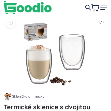
159 Kč
Do košíku
Do košíku
1
/
1
Skleničky a hrnečky
Termické sklenice s dvojitou