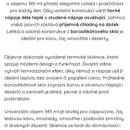
o objemu 345 ml přináší elegantní vzhled i praktičnost
pro každý den. Díky izolační konstrukci udrží
horké
nápoje déle teplé
a
studené nápoje osvěžující
, zatímco
vnější povrch zůstává
příjemně chladný na dotek
.
Lehká a odolná konstrukce z
borosilikátového skla
je
ideální pro kávu, čaj, smoothie i dezerty.
Objevte dokonale vyvážené termické sklenice, které
spojují moderní design a funkčnost. Dvojitá stěna
vytváří termoizolační efekt, díky němuž si nápoje udrží
ideální teplotu bez orosení či popálení rukou. Průhledné
borosilikátové sklo zvýrazní barvu a strukturu nápojů i
dezertů a zároveň je lehké, pevné a odolné proti
poškrábání.
Univerzální objem 345 ml je skvělý pro cappuccino, čaj,
ledovou kávu, limonády, smoothie i podávání zmrzliny
či drobných dezertů. Sklenice se hodí do domácnosti i