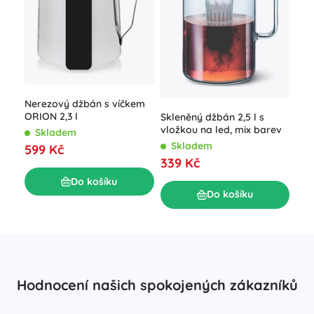
Sad
poh
dez
S
Nerezový džbán s víčkem
ORION 2,3 l
25
Skleněný džbán 2,5 l s
vložkou na led, mix barev
Skladem
Skladem
599 Kč
339 Kč
Do košíku
Do košíku
Hodnocení našich spokojených zákazníků