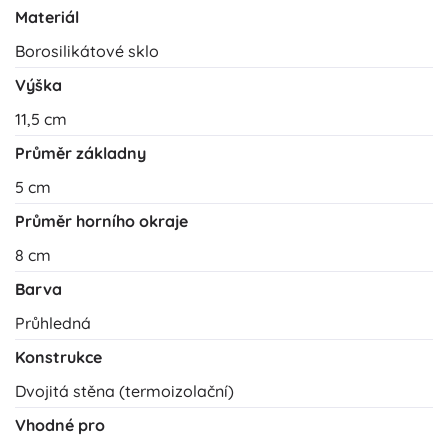
Materiál
Borosilikátové sklo
Výška
11,5 cm
Průměr základny
5 cm
Průměr horního okraje
8 cm
Barva
Průhledná
Konstrukce
Dvojitá stěna (termoizolační)
Vhodné pro