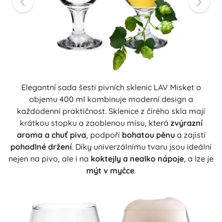
Elegantní sada šesti pivních sklenic LAV Misket o
objemu 400 ml kombinuje moderní design a
každodenní praktičnost. Sklenice z čirého skla mají
krátkou stopku a zaoblenou mísu, která
zvýrazní
aroma a chuť piva
, podpoří
bohatou pěnu
a zajistí
pohodlné držení
. Díky univerzálnímu tvaru jsou ideální
nejen na pivo, ale i na
koktejly a nealko nápoje
, a lze je
mýt v myčce
.