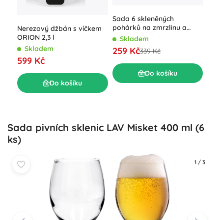
Ter
stě
Sada 6 skleněných
90 
S
pohárků na zmrzlinu a
Nerezový džbán s víčkem
dezerty 310 ml
ORION 2,3 l
28
Skladem
Skladem
259 Kč
339 Kč
599 Kč
Do košíku
Do košíku
Sada pivních sklenic LAV Misket 400 ml (6
ks)
1
/
3