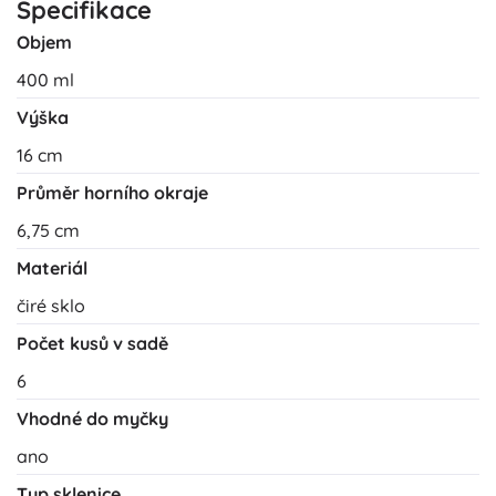
Specifikace
Objem
400 ml
Výška
16 cm
Průměr horního okraje
6,75 cm
Materiál
čiré sklo
Počet kusů v sadě
6
Vhodné do myčky
ano
Typ sklenice