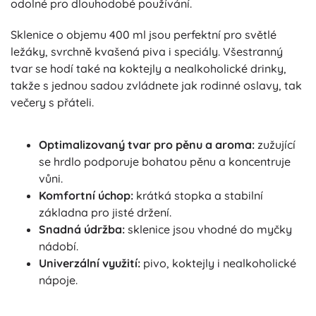
odolné pro dlouhodobé používání.
Sklenice o objemu 400 ml jsou perfektní pro světlé
ležáky, svrchně kvašená piva i speciály. Všestranný
tvar se hodí také na koktejly a nealkoholické drinky,
takže s jednou sadou zvládnete jak rodinné oslavy, tak
večery s přáteli.
Optimalizovaný tvar pro pěnu a aroma:
zužující
se hrdlo podporuje bohatou pěnu a koncentruje
vůni.
Komfortní úchop:
krátká stopka a stabilní
základna pro jisté držení.
Snadná údržba:
sklenice jsou vhodné do myčky
nádobí.
Univerzální využití:
pivo, koktejly i nealkoholické
nápoje.