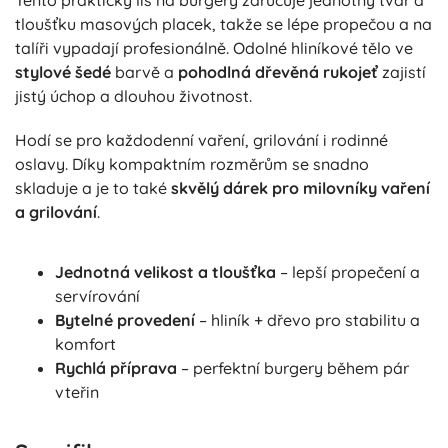
Tento praktický lis na burgery zaručuje jednotný tvar a
tloušťku masových placek, takže se lépe propečou a na
talíři vypadají profesionálně. Odolné hliníkové tělo ve
stylové šedé
barvě a
pohodlná dřevěná rukojeť
zajistí
jistý úchop a dlouhou životnost.
Hodí se pro každodenní vaření, grilování i rodinné
oslavy. Díky kompaktním rozměrům se snadno
skladuje a je to také
skvělý dárek pro milovníky vaření
a grilování
.
Jednotná velikost a tloušťka
– lepší propečení a
servírování
Bytelné provedení
– hliník + dřevo pro stabilitu a
komfort
Rychlá příprava
– perfektní burgery během pár
vteřin