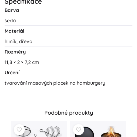
Specifikace
Barva
šedá
Materiál
hliník, dřevo
Rozměry
11,8 × 2 × 7,2 cm
Určení
tvarování masových placek na hamburgery
Podobné produkty