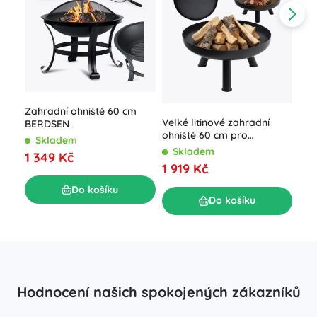
Zahradní ohniště 60 cm
Gri
Velké litinové zahradní
BERDSEN
ner
ohniště 60 cm pro
Kam
Skladem
S
pohodové táboráky
Skladem
1 349 Kč
1 5
1 919 Kč
Do košíku
Do košíku
Hodnocení našich spokojených zákazníků