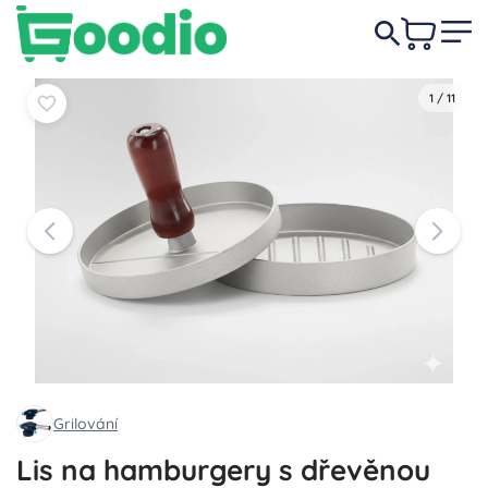
129 Kč
Do košíku
Do košíku
1
/
11
Grilování
Lis na hamburgery s dřevěnou