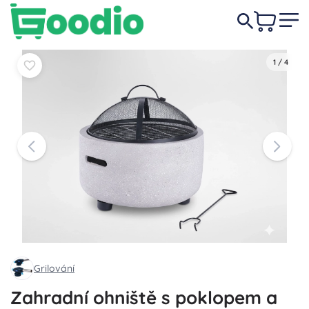
2 039 Kč
-22%
Do košíku
Do košíku
1 589 Kč
1
/
4
Grilování
Zahradní ohniště s poklopem a