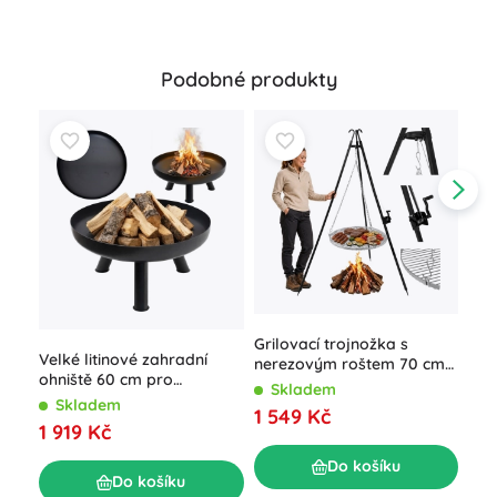
Podobné produkty
Grilovací trojnožka s
Zah
Velké litinové zahradní
nerezovým roštem 70 cm
udír
ohniště 60 cm pro
Kaminer
tep
Skladem
S
pohodové táboráky
Skladem
1 549 Kč
98
1 919 Kč
Do košíku
Do košíku