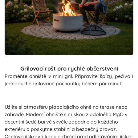
Grilovací rošt pro rychlé občerstvení
Proměňte ohniště v mini gril. Připravíte špízy, pečivo i
jednoduché grilované pochoutky během pár minut.
Užijte si atmosféru plápolajícího ohně na terase nebo
zahradě. Moderní ohniště s miskou z odolného MgO v
decentní šedé barvě skvěle zapadne do každého
exteriéru a poskytne stabilní a bezpečný provoz.
Ocelová jiskrová kopule chrání před odlétáváním jisker