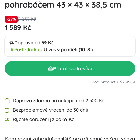
pohrabáčem 43 × 43 × 38,5 cm
2 039 Kč
-22%
1 589 Kč
Doprava od
69 Kč
Poslední kus
· U vás
v pondělí (10. 8.)
Přidat do košíku
Kód produktu: 925156-1
Doprava zdarma při nákupu nad 2 500 Kč
Bezproblémové vrácení do 30 dnů
Rychlé doručení již od 69 Kč
Kompaktní zahradní ohniště pro příjemné večery venku