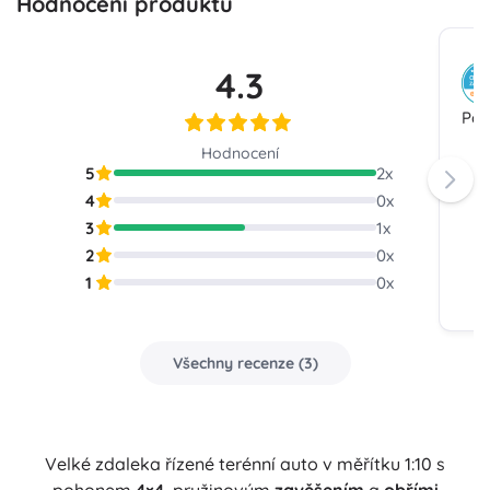
Hodnocení produktu
4.3
Par
Hodnocení
5
2
x
4
0
x
3
1
x
2
0
x
1
0
x
Všechny recenze
(
3
)
Velké zdaleka řízené terénní auto v měřítku 1:10 s