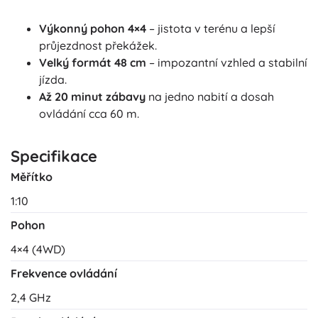
Výkonný pohon 4×4
– jistota v terénu a lepší
průjezdnost překážek.
Velký formát 48 cm
– impozantní vzhled a stabilní
jízda.
Až 20 minut zábavy
na jedno nabití a dosah
ovládání cca 60 m.
Specifikace
Měřítko
1:10
Pohon
4×4 (4WD)
Frekvence ovládání
2,4 GHz