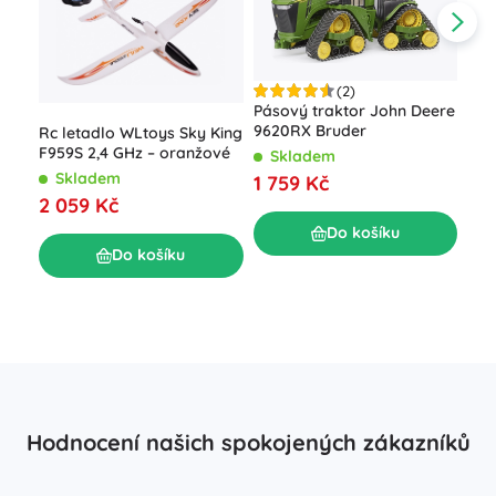
(2)
Pásový traktor John Deere
9620RX Bruder
Rc letadlo WLtoys Sky King
F959S 2,4 GHz – oranžové
Skladem
RC 
Skladem
1 759 Kč
870 
2 059 Kč
S
Do košíku
1 2
Do košíku
Hodnocení našich spokojených zákazníků