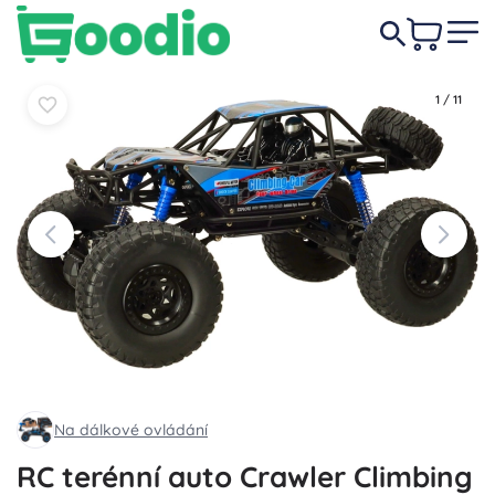
1 509 Kč
Do košíku
Do košíku
1
/
11
Na dálkové ovládání
RC terénní auto Crawler Climbing