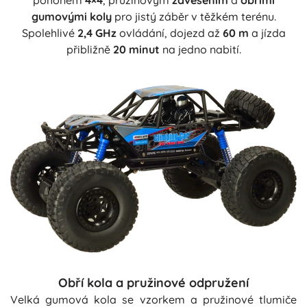
pohonem
4×4
, pružinovým
zavěšením
a
obřími
gumovými koly
pro jistý záběr v těžkém terénu.
Spolehlivé
2,4 GHz
ovládání, dojezd až
60 m
a jízda
přibližně
20 minut
na jedno nabití.
Obří kola a pružinové odpružení
Velká gumová kola se vzorkem a pružinové tlumiče