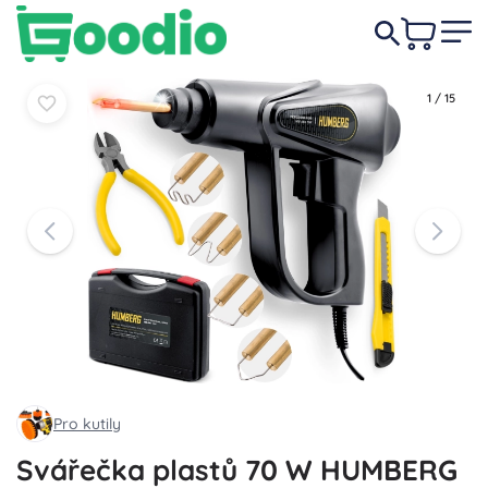
589 Kč
Do košíku
Do košíku
1
/
15
Pro kutily
Svářečka plastů 70 W HUMBERG