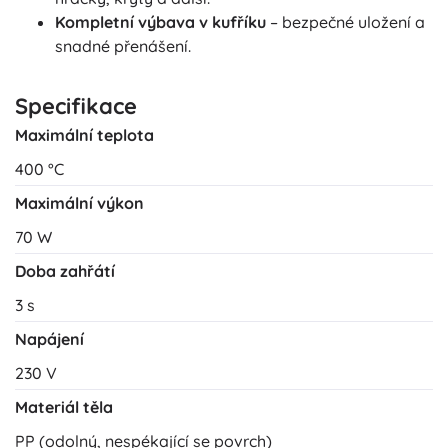
Kompletní výbava v kufříku
– bezpečné uložení a
snadné přenášení.
Specifikace
Maximální teplota
400 °C
Maximální výkon
70 W
Doba zahřátí
3 s
Napájení
230 V
Materiál těla
PP (odolný, nespékající se povrch)