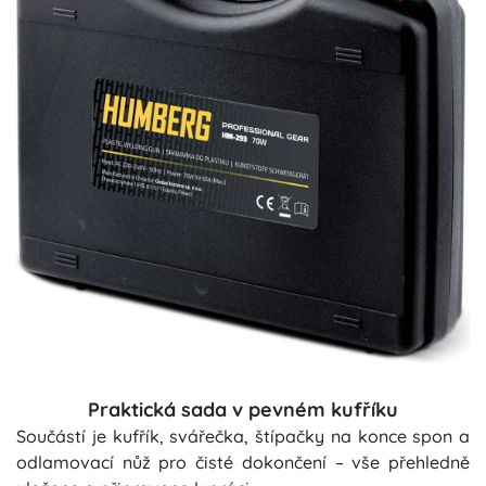
Praktická sada v pevném kufříku
Součástí je kufřík, svářečka, štípačky na konce spon a
odlamovací nůž pro čisté dokončení – vše přehledně