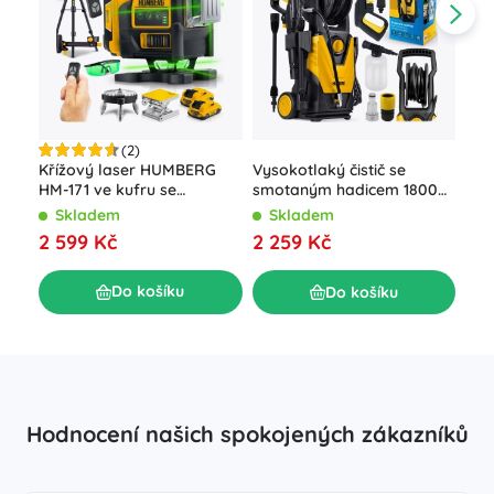
(2)
Aku
Křížový laser HUMBERG
Vysokotlaký čistič se
V s
HM-171 ve kufru se
smotaným hadicem 1800
kuf
stativem, 4D 16 linií, zelený
W Humberg HM-300, 230
S
Skladem
Skladem
paprsek
bar
45
2 599 Kč
2 259 Kč
Do košíku
Do košíku
Hodnocení našich spokojených zákazníků