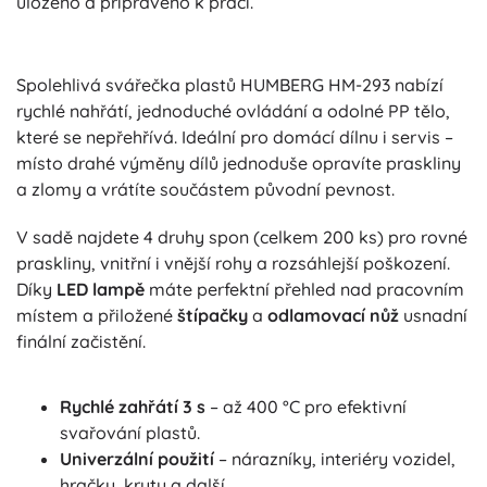
uloženo a připraveno k práci.
Spolehlivá svářečka plastů HUMBERG HM-293 nabízí
rychlé nahřátí, jednoduché ovládání a odolné PP tělo,
které se nepřehřívá. Ideální pro domácí dílnu i servis –
místo drahé výměny dílů jednoduše opravíte praskliny
a zlomy a vrátíte součástem původní pevnost.
V sadě najdete 4 druhy spon (celkem 200 ks) pro rovné
praskliny, vnitřní i vnější rohy a rozsáhlejší poškození.
Díky
LED lampě
máte perfektní přehled nad pracovním
místem a přiložené
štípačky
a
odlamovací nůž
usnadní
finální začistění.
Rychlé zahřátí 3 s
– až 400 °C pro efektivní
svařování plastů.
Univerzální použití
– nárazníky, interiéry vozidel,
hračky, kryty a další.