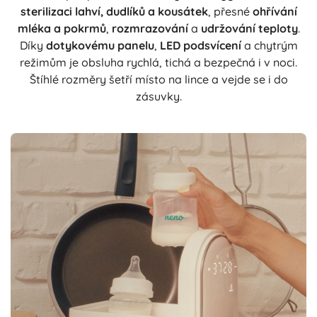
sterilizaci lahví, dudlíků a kousátek
, přesné
ohřívání
mléka a pokrmů
,
rozmrazování
a
udržování teploty
.
Díky
dotykovému panelu
,
LED podsvícení
a chytrým
režimům je obsluha rychlá, tichá a bezpečná i v noci.
Štíhlé rozměry šetří místo na lince a vejde se i do
zásuvky.