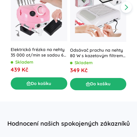
Elektrická frézka na nehty
Odsávač prachu na nehty
Fre
35 000 ot/min se sadou 6
80 W s kazetovým filtrem
Bea
nástavců, růžová
bez sáčků
Skladem
Skladem
S
439 Kč
349 Kč
33
Do košíku
Do košíku
Hodnocení našich spokojených zákazníků