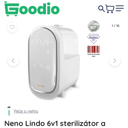
1 499 Kč
Do košíku
Do košíku
1
/
10
Péče o nehty
Neno Lindo 6v1 sterilizátor a