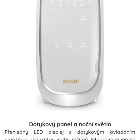
Dotykový panel a noční světlo
Přehledný LED displej s dotykovým ovládáním
umožňuje okamžitou volbu režimů. Integrované jemné